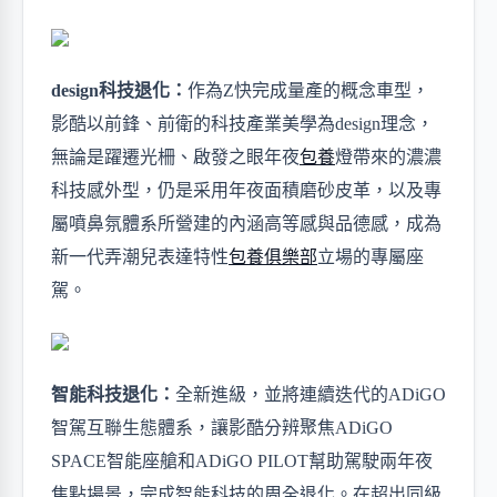
design科技退化：
作為Z快完成量產的概念車型，
影酷以前鋒、前衛的科技產業美學為design理念
，
無論是躍遷光柵、啟發之眼年夜
包養
燈帶來的濃濃
科技感外型，仍是采用年夜面積磨砂皮革，
以及
專
屬噴鼻氛體系所營建的
內涵
高等感與品德感，成為
新一代
弄潮兒表達
特性
包養俱樂部
立場的專屬座
駕。
智能科技退化：
全新進級，並將連續迭代的
ADiGO
智駕互聯生態體系，讓影酷分辨聚焦ADiGO
SPACE智能座艙和ADiGO PILOT幫助駕駛兩年夜
焦點場景，完成智能科技的周全退化。在超出同級