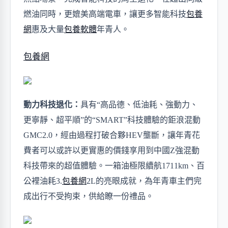
燃油同時，更媲美高端電車，讓更多智能科技
包養
網
惠及大量
包養軟體
年青人
。
包養網
動力科技退化：
具有
“高品德、低油耗、強動力、
更寧靜、超平順”的“SMART”科技體驗的鉅浪混動
GMC2.0
，經由過程打破合夥
HEV壟斷，讓
年青
花
費者可以或許以更實惠的價錢享用到中國Z強混動
科技帶來的超值體驗。一箱油
極限續航
1711
km、百
公裡油耗
3.
包養網
2L
的亮眼成就
，為
年青車主們
完
成出行不受拘束，供給
瞭一份禮品
。