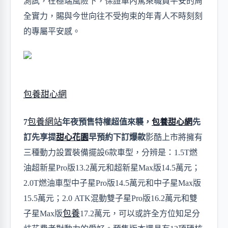
測試，
在極端風險下，保證車內駕乘職員平安的周
全實力，
賜與今世向往不受拘束的年青人
不時刻刻
的專屬
平安感。
包養甜心網
包養網站
7
年夜預售特權超值來襲，
包養甜心網
先
訂先享提
甜心花園
早預約下訂爆款
影酷上市將擁有
三種動力設置裝備擺設
6
款車型，分辨是：
1.5T燃
油超新星Pro版
13.2
萬元和超新星
Max版
14.5
萬元；
2.0T燃油車型中子星Pro版
14.5
萬元和中子星
Max版
15.5
萬元；
2.0 ATK混動雙子星Pro版
16.2
萬元和雙
包養
子星
Max版
17.2
萬元，可以或許全方位知足分