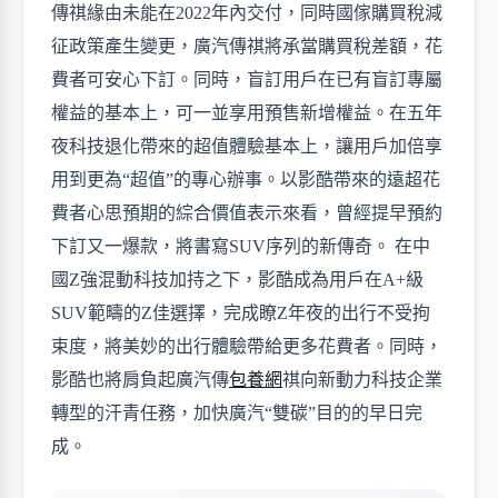
傳祺緣由未能在
2022年內交付，同時國傢購買稅減
征政策產生變更，廣汽傳祺將承當購買稅差額，花
費者可安心下訂。同時，盲訂用戶在已有盲訂專屬
權益的基本上，可一並享用預售新增權益。
在五年
夜科技退化帶來的超值體驗基本上，讓用戶加倍享
用到更為
“超值
”
的專心辦事。以影酷帶來的遠超花
費者心思預期的綜合價值表示來看，曾經提早預約
下訂又一爆款，將書寫
SUV序列的新傳奇。
在中
國Z強混動科技加持之下，影酷成為用戶在
A+級
SUV範疇的Z佳選擇，完成瞭Z年夜的出行不受拘
束度，將美妙的出行體驗帶給更多花費者。同時，
影酷也將肩負起廣汽傳
包養網
祺向新動力科技企業
轉型的汗青任務，加快廣汽“雙碳”目的的早日完
成。