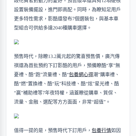
歧花費者對動力的愛好。預售版本還具有
12項硬核
設置裝備擺設，進門即高配。同時，為瞭知足用戶
更多特性需求，影酷還發布7個選裝包，與基本車
型組合可供給多達2040種購車選擇。
預售時代
，
除瞭
13.2
萬元起的驚喜預售價，廣汽傳
祺還為首批預約下訂影酷的用戶，預備瞭酷
“享”無
憂禮、酷“跑”流量禮、酷“
包養網心得
潮”購車禮、
酷“燃”置換禮、酷“玩”科技禮、酷“炫”星光禮、酷
“贏”補助禮等
7
年夜特權，涵蓋瞭從購車、質保、
流量、金融、選配等方方面面，非常
“超值”。
值得一提的是，預售時代下訂用戶，
包養行情
如因