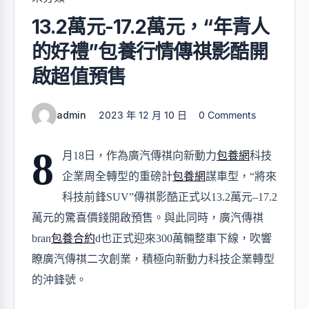
13.2萬元-17.2萬元，“年青人
的好禮”包養行情傳祺影酷開
啟超值預售
admin
2023 年 12 月 10 日
0 Comments
8
月18日，作為
廣汽傳祺向新動力
包養網
科技
企業周全轉型的重磅計
包養網
謀車型
，
“將來
科技前鋒SUV”傳祺影酷正式以
13.2
萬元
–
17.2
萬元的
驚喜價錢開啟預售。與此同時，廣汽傳祺
bran
包養合約
d也正式迎來
300
萬
輛整車下線，吹響
瞭廣汽傳祺二次創業，積極向新動力科技企業轉型
的沖鋒號
。