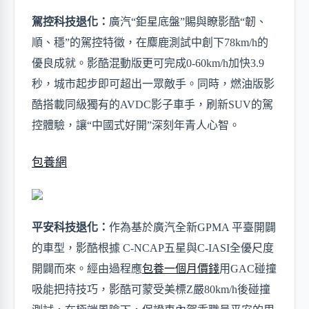
駕控科技退化：
廣汽
“鉅星底盤”賜與瞭影酷“韌、
順、穩”的駕控特徵，在麋鹿測試中創下
78
km/h的
優良成就。影酷混動版更可完成
0-60
km/h加快
3.9
秒，城市起步即可超出一眾敵手。同時，
燃油版
影
酷搭載
同級
獨
有
的
AVDC影子車手
，刷新
SUV的駕
控體驗，
讓
“中國式好開”深刻
年青
人
心智
。
包養網
平安科技退化：
作
為基於廣汽全新
GPMA 平臺開闢
的車型，影酷根據 C-NCAP五星與C-IASI全優尺度
開闢而來。經由過程應
包養一個月價錢
用GAC碰撞
吸能把持技巧，影酷可蒙受美標Z嚴80km/h後碰撞