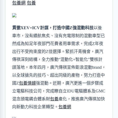
包養網
包養
貫徹
XE
V
+ICV計謀，打造中國Z強混動科技
以後
車市，沒有續航焦炙、沒有充電限制的
混動
車型已
然成為
知足
年夜部門花費者
用車需求，完成Z年夜
出行不受拘束度的Z佳選擇
。緊抓汗青機會，廣汽
傳祺深刻結構，全力推動
“混動化+智能化”雙
核計
謀落地
。本年四月，廣汽傳祺宣佈鉅浪混動brand，
以全球搶先的技巧、超出同級的產物，努力打造中
國Z
包養情婦
強混動。近期，廣汽更進一個步驟成
立電驅科技公司，完成瞭自立
IDU電驅體系及GMC
混念頭電耦合體系財
包養
產化，推進廣汽傳祺加快
向新動力科技企業轉型。
包養網