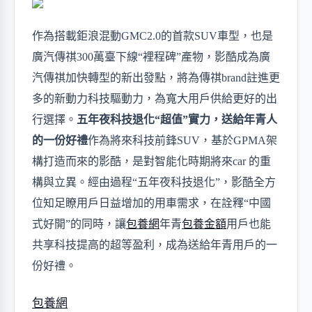
作為搭載鉅浪混動
GMC2.0的首款SUV車型，也是
廣汽傳祺300萬臺下線“裡程碑”產物，影酷成為廣
汽傳祺加快轉型的新出發點，將為傳祺brand註進更
多的新動力科技驅動力，為寬大用戶供給更好的出
行選擇。
五年夜科技退化
“超值”實力，
送給年青人
的一份好禮
作為將來科技前鋒
SUV，基於GPMA架
構打造而來的影酷，是對智能化時期將來car 的重
構與立異。經由過程“五年夜科技退化”，影酷全方
位知足瞭用戶日益增加的用車需求，在詮釋“中國
式好開”的同時，讓
包養網
年青
包養金額
用戶
也能
共享科技提高的超等盈利，
成為送給年青用戶的一
份好禮
。
包養網