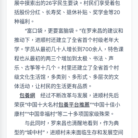
展中摸索出的26字民生要诀。村民们享受着包
括股份分红、长寿奖、退休补贴、奖学金等20
种福利。
“富口袋，更要富脑袋。”在罗来昌的建议和
推动下，进顺村还建立了全省首个村级老年大
学。学员从最初几十人增长到700余人，特色课
程也从最初的两三个增加到太极、书法、声
乐、古筝等十几个。村里还建立了全省首个村
级文化生活馆，多类别、多形式、多层次的文
体活动，让村民的生活更有品质。
包養網
经过不断改革与发展，进顺村先后
荣获“中国十大名村
包養平台推薦
”“中国十佳小
康村”“中国幸福村”等二十多项国家级殊荣。
与此同时，罗来昌也清醒地看到，作为典
型的“城中村”，进顺村未来面临生存和发展空间