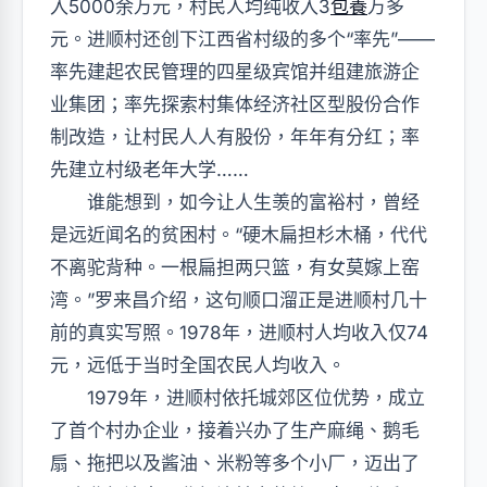
入5000余万元，村民人均纯收入3
包養
万多
元。进顺村还创下江西省村级的多个“率先”——
率先建起农民管理的四星级宾馆并组建旅游企
业集团；率先探索村集体经济社区型股份合作
制改造，让村民人人有股份，年年有分红；率
先建立村级老年大学……
谁能想到，如今让人生羡的富裕村，曾经
是远近闻名的贫困村。“硬木扁担杉木桶，代代
不离驼背种。一根扁担两只篮，有女莫嫁上窑
湾。”罗来昌介绍，这句顺口溜正是进顺村几十
前的真实写照。1978年，进顺村人均收入仅74
元，远低于当时全国农民人均收入。
1979年，进顺村依托城郊区位优势，成立
了首个村办企业，接着兴办了生产麻绳、鹅毛
扇、拖把以及酱油、米粉等多个小厂，迈出了