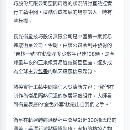
巧股份無限公司空間周遭的狀況研討室熱控實
行工藝中間，這酷似成衣展的場景讓人一時有
些模糊。
長光衛星技巧股份無限公司是中國第一家貿易
遠感衛星公司。今朝，由該公司承制并發射的
“吉林一號”在軌衛星多少數字已達108顆，是全
球最年夜的亞米級貿易遠感衛星星座，逐步成
為全球主要
包養
的航天遠感信息起源。
熱控實行工藝中間擔任人吳清新先容：“我們在
制作為衛星隔熱保溫的多層隔熱組件，大師看
到衛星表層的‘金色外套’就是出自我們之手。”
衛星在軌運轉經過歷程中會見鄰近300攝氏度的
溫差。吳清新地點團隊制作、安排的熱控產物