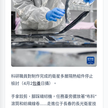
科研職員對制作完成的衛星多層隔熱組件停止
檢討（4月2
包養
日攝）。
手拿鉸剪、腳踩縫紉機，任務臺旁擺放著“布料”
滾筒和紡織線卷……走進位于長春的長光衛星技