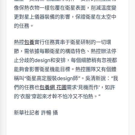
像保熱衣物一樣包覆在衛星表面，削減溫度變
更對星上儀器裝備的影響，保證衛星在太空中
的任務。
熱控
包養
實行任務貫串于衛星研制的一切環
節，需依據每顆衛星的構造特色、熱控辦法停
止分歧的design和安排，每個細節稍有忽視都
能夠會影響衛星機能目標。熱控團隊又有個體
稱叫“衛星高定服裝design師”。吳清新說：“我
們的任務也
包養網 花圃
需求‘見機而作’，如許
的‘衣服’穿起來才幹不怕冷又不怕熱。”
新華社記者 許暢 攝