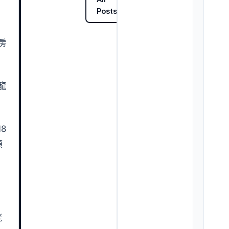
Posts
房
龍
8
額
老