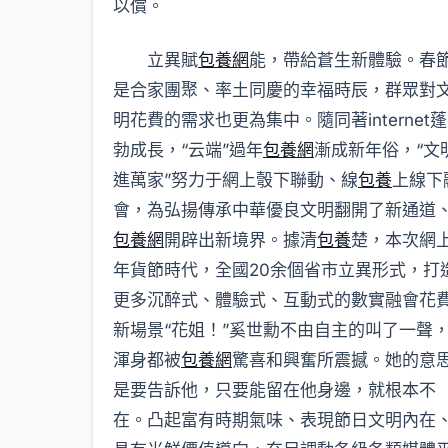
以償。
立異賦
包養網
能，帶給蒼生新體驗。春
是合家團聚、率土同慶的幸福時辰，群眾對
明花費的需求也更為集中。隨同著internet蓬
勃成長，“云端”過年
包養網
漸成新年俗，“文
進萬家”努力于網上彀下聯動、線
包養
上線下
會，為弘揚傳承中華優良文明翻開了新通道
包養網
開辟出新境界。據清
包養
楚，本次網
年貨節時代，全國20余個省市立異形式，打
更多沉醉式、體驗式、互動式的數實融會花
新場景“花姐！”奚世勳不由自主的叫了一聲
渾身都被
包養網
驚喜和興奮所震撼。她的意
是要告訴他，只要能留在他身邊，就根本不
在。凸起富有時期氣味、表現節日文明內在