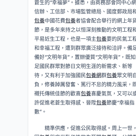
蒼生的“幸福夢”。據悉，由商務部會同中心
信辦、工信部、市場監管總局、國度郵政局
包養
中國花費
包養
者協會配合舉行的網上年
節，是多年來持之以恒深刻推動的文明工程
平易近生工程，也是一項主
包養
要的民氣工
和幸福工程，遭到群眾廣泛接待和洽評。備
備好“文明年貨”，置辦優質“文明年貨”，既知
足國民群眾對節日文明生涯的新需求、新等
待，又有利于加強國民
包養網
群
包養
眾文明
負，修養踔厲發奮、篤行不怠的精力風采，
襯托傳統佳節的歡喜
包養
喜慶氣氛，又可以
許促進老蒼生取得感、晉陞
包養
節慶“幸福指
數”。
精準供應，促進公民取得感。周上一世