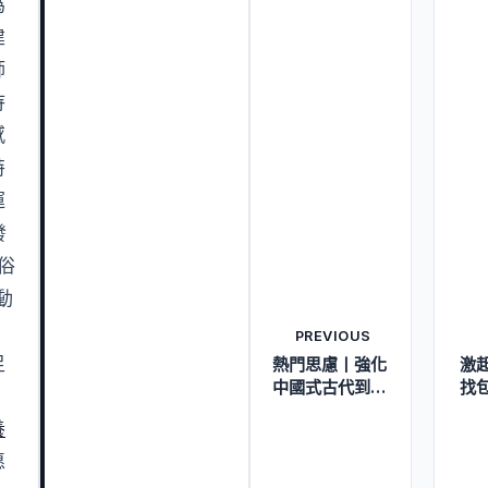
為
建
師
待
感
特
運
發
俗
動
，
PREVIOUS
足
熱門思慮丨強化
激
中國式古代到九
找
、
宮格聚會化扶植
養
的人力資本支持
愿