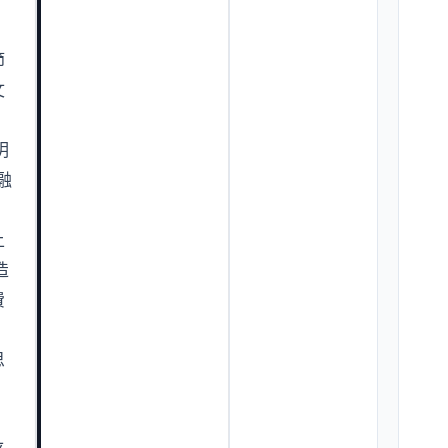
節
文
明
融
、
上
造
費
，
思
、