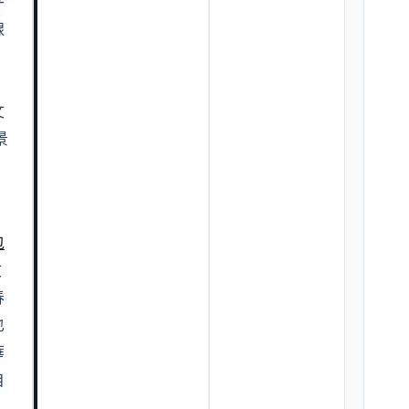
平
線
、
文
景
，
包
文
春
也
華
自
，