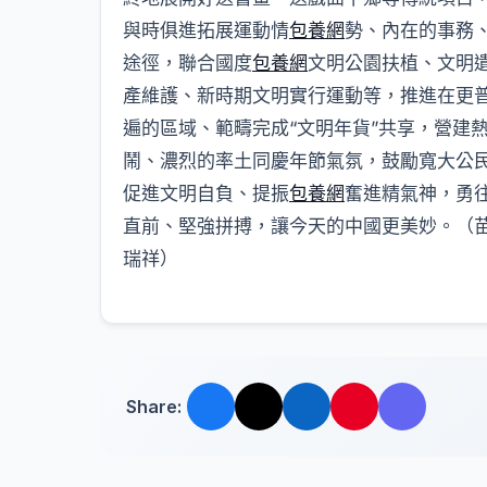
與時俱進拓展運動情
包養網
勢、內在的事務
途徑，聯合國度
包養網
文明公園扶植、文明
產維護、新時期文明實行運動等，推進在更
遍的區域、範疇完成“文明年貨”共享，營建
鬧、濃烈的率土同慶年節氣氛，鼓勵寬大公
促進文明自負、提振
包養網
奮進精氣神，勇
直前、堅強拼搏，讓今天的中國更美妙。（
瑞祥）
Share: