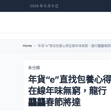
2026 年 8 月 6 日
Home
年貨“e”直找包養心得在線年味無窮，龍行龘龘春節
未分類
年貨“e”直找包養心
在線年味無窮，龍行
龘龘春節將達