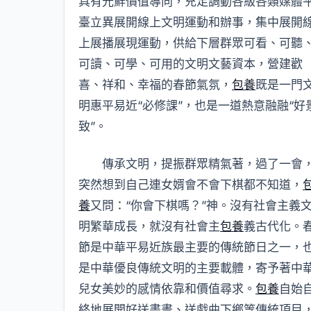
具有光鮮價值導向，充足調動各級各類媒體
臺立異展開線上文明運動和辦事，集中展開
上展播展現運動，供給下層群眾可看、可聽
可讀、可學、可用的文明文藝資本，營建歡
喜、祥和、幸福的春節氣氛，
包養
既是一門
明惠平易近“必修課”，也是一道熱意融融“好
致”。
傳承文明，提振群眾精氣著，過了一會
突然想到自己連女婿會不會下棋都不知道，
養
又問：“你會下棋嗎？”神。沒有社會主義
明繁華成長，就沒有社會主
包養
義古代化。
節是中華平易近族最主要的傳統節日之一，
是中華優良傳統文明的主要載體，寄予著中
兒女美妙的感情依靠和價值尋求。
包養
自始
終地展開好送書畫、送戲曲下鄉等傳統項目