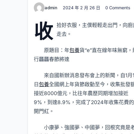
admin
2024 年 2 月 26 日
0 Comments
收
拾好衣服，主僕輕輕走出門，向廚
走去。
原題目：年
包養
貨“e”直在線年味無窮，
行龘龘春節將達
來自國新辦消息發布會上的新聞，自1月1
日
包養
全國網上年貨節啟動至今，收集批發
接近8000億元，比往年農歷同期增加接近
9%，到達8.9%，完成了2024年收集花費的
開門紅。
小康夢、強國夢、中國夢，回根究竟是