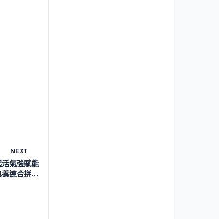
NEXT
起活氣強賦能
包養連合拼搏
赴新程