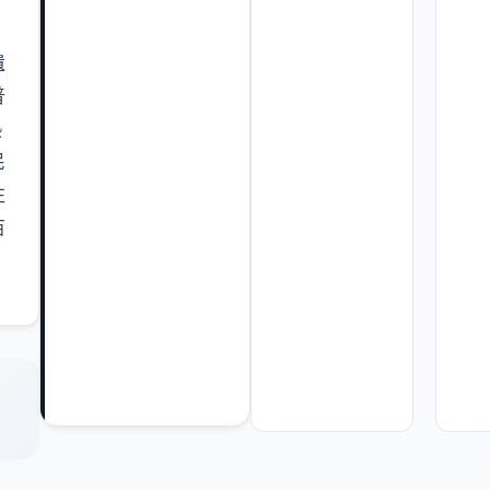
、
遺
普
熱
民
往
苗