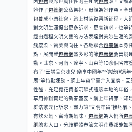
因
包養
與席世勳任性的生死關
包養
頭，父親
她作了
包養網
公私祭祀，母親為她作惡。全
包養
成小康社會，踏上村落復興新征程，大
對文明生涯提出更多訴求、更高請求，也等
經由過程文明文藝的方法表達對美妙生涯的
觸感染、贊美與向往。各地聯合
包養網
本身
點，展開豐
包養網
盛多彩的節
包養網
慶營銷
動。北京、河南、遼寧、山東等10余個省市
布了“云購品京味兒·樂享中國年”“傳統非遺年
展”等特點運動。網上年貨平臺介入面廣、互
性強，充足讓花費者沉醉式體驗本地的年俗
享用神韻實足的新春盛宴。網上年貨節，知
群浩繁元化訴求，盡力讓“文明年貨”接地氣
有炊火氣、富時期氣味，
包養網
為人們所
包
網
膾炙人口，分歧群體春節文明花費都能如