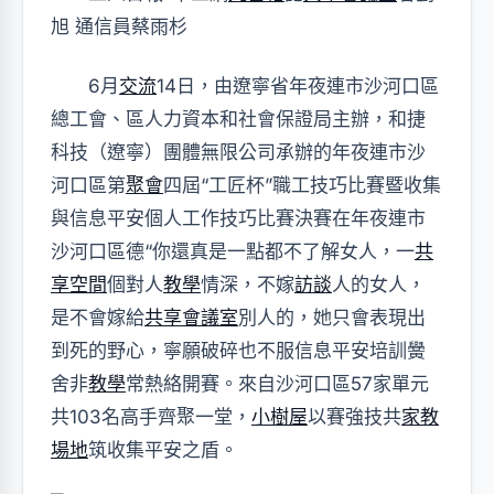
旭 通信員蔡雨杉
6月
交流
14日，由遼寧省年夜連市沙河口區
總工會、區人力資本和社會保證局主辦，和捷
科技（遼寧）團體無限公司承辦的年夜連市沙
河口區第
聚會
四屆“工匠杯”職工技巧比賽暨收集
與信息平安個人工作技巧比賽決賽在年夜連市
沙河口區德“你還真是一點都不了解女人，一
共
享空間
個對人
教學
情深，不嫁
訪談
人的女人，
是不會嫁給
共享會議室
別人的，她只會表現出
到死的野心，寧願破碎也不服信息平安培訓黌
舍非
教學
常熱絡開賽。來自沙河口區57家單元
共103名高手齊聚一堂，
小樹屋
以賽強技共
家教
場地
筑收集平安之盾。