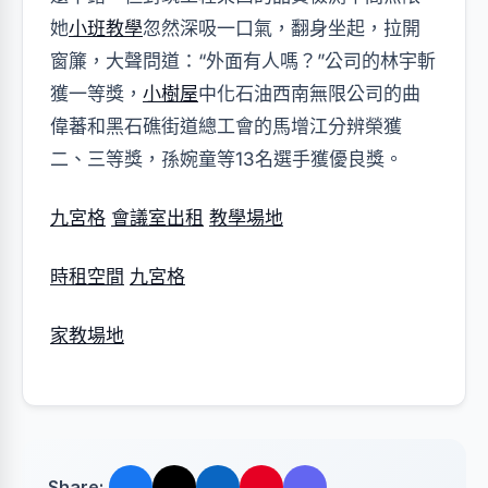
她
小班教學
忽然深吸一口氣，翻身坐起，拉開
窗簾，大聲問道：“外面有人嗎？”公司的林宇斬
獲一等獎，
小樹屋
中化石油西南無限公司的曲
偉蕃和黑石礁街道總工會的馬增江分辨榮獲
二、三等獎，孫婉童等13名選手獲優良獎。
九宮格
會議室出租
教學場地
時租空間
九宮格
家教場地
Share: