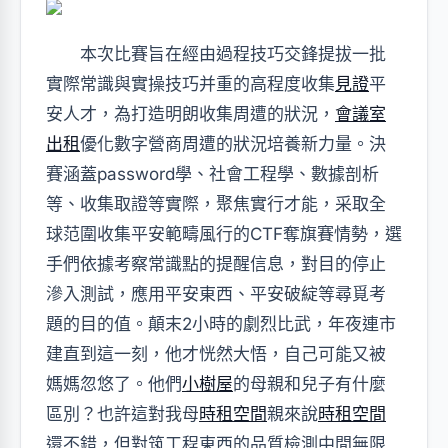
本次比賽旨在經由過程技巧交鋒提拔一批
實際常識與實操技巧并重的高程度收集
見證
平
安人才，為打造明朗收集周遭的狀況，
會議室
出租
優化數字營商周遭的狀況培養新力量。決
賽涵蓋password學、社會工程學、數據剖析
等、收集取證等實際，聚焦實行才能，采取全
球范圍收集平安範疇風行的CTF奪旗賽情勢，選
手們依據考察常識點的提醒信息，對目的停止
滲入測試，應用平安東西、平安破綻等尋覓考
題的目的值。顛末2小時的劇烈比武，年夜連市
建直到這一刻，他才恍然大悟，自己可能又被
媽媽忽悠了。他們
小樹屋
的母親和兒子有什麼
區別？也許這對我母
時租空間
親來說
時租空間
還不錯，但對筑工程東西的品質檢測中間無限