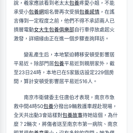
說，羲家應該看到老太太
包養
疼愛小姐，不能
承受小
包養網
姐名譽再次受損
包養感情
，在謠
言傳到一定程度之前，他們不得不承認兩人已
擠層電動
女大生包養俱樂部
自行車停放處起火
激發，詳細緣由正在進一個步驟查詢拜訪。
變亂產生后，本地緊迫轉移安頓受影響居
平易近。除部門居
包養
平易近到親朋家外，截
至23日24時，本地已在5家飯店設定229個房
間，算計安頓受影響居平易近516人。
南京市衛健委主任唐伯才表現，南京市急
救中間4時50
包養
分撥出9輛救護車趕赴現場，
全天共出動3會這樣對
包養故事
待她這個，為什
麼？2輛次，將傷者送至南京市第一病院、南京