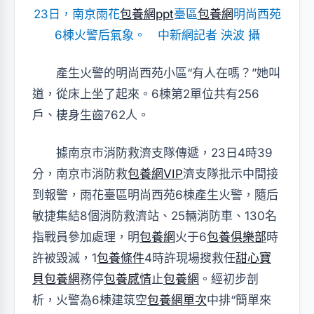
23日，南京雨花
包養網ppt
臺區
包養網
明尚西苑
6棟火警后氣象。 中新網記者 泱波 攝
產生火警的明尚西苑小區“有人在嗎？”她叫
道，從床上坐了起來。6棟第2單位共有256
戶、棲身生齒762人。
據南京市消防救濟支隊傳遞，23日4時39
分，南京市消防救
包養網VIP
濟支隊批示中間接
到報警，雨花臺區明尚西苑6棟產生火警，隨后
敏捷集結8個消防救濟站、25輛消防車、130名
指戰員參加處理，明
包養網
火于6
包養俱樂部
時
許被毀滅，1
包養條件
4時許現場搜救任
甜心寶
貝包養網
務停
包養感情
止
包養網
。經初步剖
析，火警為6棟建筑空
包養網單次
中排“簡單來