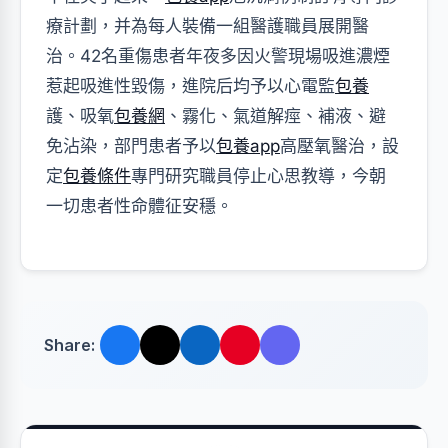
療計劃，并為每人裝備一組醫護職員展開醫
治。42名重傷患者年夜多因火警現場吸進濃煙
惹起吸進性毀傷，進院后均予以心電監
包養
護、吸氧
包養網
、霧化、氣道解痙、補液、避
免沾染，部門患者予以
包養app
高壓氧醫治，設
定
包養條件
專門研究職員停止心思教導，今朝
一切患者性命體征安穩。
Share: