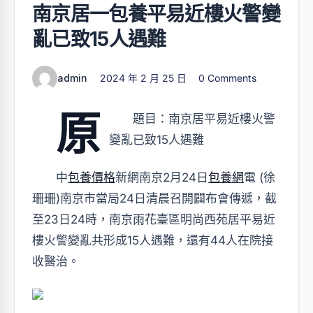
南京居一包養平易近樓火警變
亂已致15人遇難
admin
2024 年 2 月 25 日
0 Comments
原
題目：南京居平易近樓火警
變亂已致15人遇難
中
包養價格
新網南京2月24日
包養網
電 (徐
珊珊)南京市當局24日清晨召開闢布會傳遞，截
至23日24時，南京雨花臺區明尚西苑居平易近
樓火警變亂共形成15人遇難，還有44人在院接
收醫治。