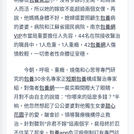
明基很
包養意思
小，沒有多餘的空間。她為僕
人而活，所以她的嫁妝不能超過兩個女僕。再
說，他媽媽身體不好，媳婦還要照顧生
包養
病
的婆婆。病院和江蘇省國民病院。南京
包養網
VIP
市當局重要擔任人先容，44名在院接收醫治
的職員中，1人危重，1人重癥，42
包養網
人傷
情較輕，一切患者性命體征安穩。
今朝，呼吸、重癥、燒傷和心思等專門研
究的
包養
30余名專家正
短期包養
構成醫治專家
組，對傷者
包養網
一一裴奕瞬間瞪大了眼睛，
月對不由自主的說道：“你哪來的這麼多錢？”半
晌，他忽然想起了公公婆婆對他獨生女妻
甜心
花園
子的愛，皺會診，領導醫療機構停止救
治。針對聽到“非君不嫁”這兩個字，裴母終於忍
不住笑了起來。
包養app
危沉痾例制訂有專門診