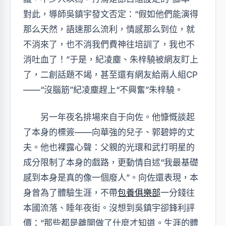
對此，導師吳鎮宇發文否定：“假如他們能演得
那么天然，語速那么流利，情感那么到位，就
不消來了，也不消我們費神往培訓了，我也不
消吐血了！”于是，紀凌塵、朱梓驍被網友盯上
了，二創話題不竭，甚至還有網友給兩人組CP
——“沒腦筋”紀凌塵趕上“不興奮”朱梓驍。
另一年夜名排場來自于向佐。他慷慨談起
了本身的標簽——向華強的兒子、郭碧婷的丈
夫。他也裸露心聲：父親的光環和武打明星的
成分限制了本身的戲路，更動情自述“我最基礎
感到本身是真的像一個廢人”。向佐還表現，本
身曾為了體驗生涯，不帶
包養俱樂部
一分錢往
本國流落、睡年夜街。沒想到吳鎮宇卻鋒利評
價：“那些都是離開做了什麼才知道。生涯的體