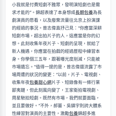
小我就是付費短劇不雅眾，發明演短劇也是需
求才能的”。錦超表達了本身想成
長期包養
為長
劇演員的愿看，以及廢棄流量往北京上扮演課
的經過的事況。曾志偉直抒己見：“你應當深耕
短劇市場，超出拍片子的人，這應當是你的幻
想。此刻收集年夜片子、短劇的呈現，就給了
新人機遇，你應當在拍戲的經過歷程中練習本
身。你學個三五年，跟著曝光度削減，只能被
市場遺忘。”值得一提的是，曾志偉還流露了市
場周遭的狀況的變更：“以前，片子、電視劇、
收集年夜
包養甜心網
片子、短錄像有一條行業
鄙夷鏈，但此刻風向變了，王家衛拍電視劇、
周星馳拍短劇。既然有市場，我們就要面臨，
並且要做好。”不外，郝蕾、吳鎮宇則誇大體系
性練習對演員的主要性，激勵
包養
錦超多進