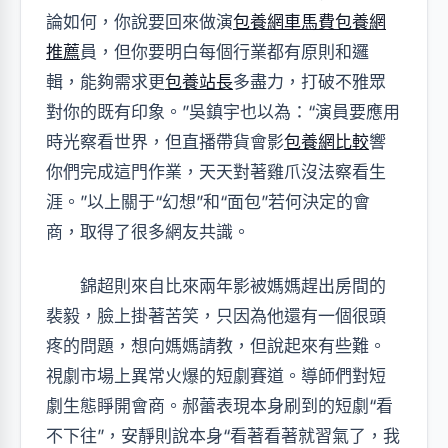
論如何，你說要回來做演
包養網車馬費
包養網
推薦
員，但你要明白每個行業都有原則和邏
輯，能夠需求更
包養站長
多盡力，打破不雅眾
對你的既有印象。”吳鎮宇也以為：“演員要應用
時光察看世界，但直播帶貨會影
包養網比較
響
你們完成這門作業，天天對著雞爪沒法察看生
涯。”以上關于“幻想”和“面包”若何決定的會
商，取得了很多網友共識。
錦超則來自比來兩年影被媽媽趕出房間的
裴毅，臉上掛著苦笑，只因為他還有一個很頭
疼的問題，想向媽媽請教，但說起來有些難。
視劇市場上異常火爆的短劇賽道。導師們對短
劇生態睜開會商。郝蕾表現本身刷到的短劇“看
不下往”，安靜則說本身“看著看著就習氣了，我