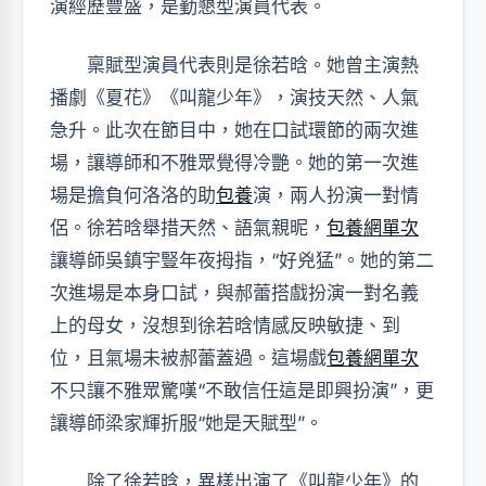
演經歷豐盛，是勤懇型演員代表。
稟賦型演員代表則是徐若晗。她曾主演熱
播劇《夏花》《叫龍少年》，演技天然、人氣
急升。此次在節目中，她在口試環節的兩次進
場，讓導師和不雅眾覺得冷艷。她的第一次進
場是擔負何洛洛的助
包養
演，兩人扮演一對情
侶。徐若晗舉措天然、語氣親昵，
包養網單次
讓導師吳鎮宇豎年夜拇指，“好兇猛”。她的第二
次進場是本身口試，與郝蕾搭戲扮演一對名義
上的母女，沒想到徐若晗情感反映敏捷、到
位，且氣場未被郝蕾蓋過。這場戲
包養網單次
不只讓不雅眾驚嘆“不敢信任這是即興扮演”，更
讓導師梁家輝折服“她是天賦型”。
除了徐若晗，異樣出演了《叫龍少年》的