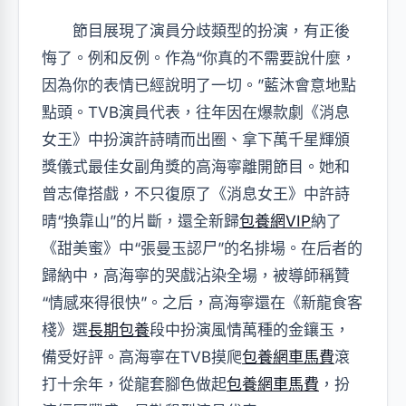
節目展現了演員分歧類型的扮演，有正後
悔了。例和反例。作為“你真的不需要說什麼，
因為你的表情已經說明了一切。”藍沐會意地點
點頭。TVB演員代表，往年因在爆款劇《消息
女王》中扮演許詩晴而出圈、拿下萬千星輝頒
獎儀式最佳女副角獎的高海寧離開節目。她和
曾志偉搭戲，不只復原了《消息女王》中許詩
晴“換靠山”的片斷，還全新歸
包養網VIP
納了
《甜美蜜》中“張曼玉認尸”的名排場。在后者的
歸納中，高海寧的哭戲沾染全場，被導師稱贊
“情感來得很快”。之后，高海寧還在《新龍食客
棧》選
長期包養
段中扮演風情萬種的金鑲玉，
備受好評。高海寧在TVB摸爬
包養網車馬費
滾
打十余年，從龍套腳色做起
包養網車馬費
，扮