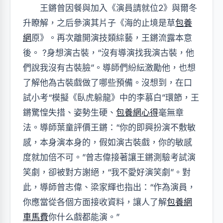
王鏘曾因餐與加入《演員請就位2》與爾冬
升瞭解，之后參演其片子《海的止境是草
包養
網
原》。再次離開演技類綜藝，王鏘流露本意
後。 ?身想演古裝，“沒有導演找我演古裝，他
們說我沒有古裝臉”。導師們紛紜激勵他，也想
了解他為古裝戲做了哪些預備。沒想到，在口
試小考“模擬《臥虎躲龍》中的李慕白”環節，王
鏘驚惶失措、姿勢生硬、
包養網心得
毫無章
法。導師葉童評價王鏘：“你的即興扮演不敷敏
感，本身演本身的，假如演古裝戲，你的敏感
度就加倍不可。”曾志偉接著讓王鏘測驗考試演
笑劇，卻被對方謝絕，“我不愛好演笑劇”。對
此，導師曾志偉、梁家輝也指出：“作為演員，
你應當從各個方面接收資料，讓人了解
包養網
車馬費
你什么戲都能演。”