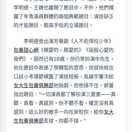
李明德、王鏘也離開了節目中。不外，他們裸
露了年青演員群體的兩個典範題目：演技缺乏
的才能題目、眼高手低的立場題目。
李明德曾出演芳華劇《人不彪悍枉少年》
包養甜心網
《親愛的，酷愛的》《這般心愛的
我們》，固然已有28歲，但仍常扮演中先生。
他在節目中表達了想轉型的意愿，但很快就在
口試小考環節裸露了演技短板，吳鎮宇屢次給
女大生包養俱樂部
他拋戲，但他接不住。郝蕾
指出題目：“一切演員都了解扮演三要素——真
聽、真看、真感到。你不聽不看，確定沒有真
感到。這么好的敵手一向在安慰你，給你
女大
生包養俱樂部
丟球，你都不接。”