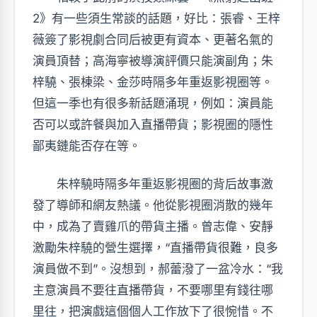
2》有一些須生常談的話題，好比：張睿、王梓
薇簽了影視劇合同后被更有資本、更著名氣的
演員頂替；高海寧被導演評價只能演副角；朱
梓驍、張棟梁、金莎時隔多年重返影視圈等。
但這一季也有很多新話題涌現，例如：演員能
否可以或許餐與加入直播帶貨；影視圈的隱性
鄙夷鏈能否存在等。
朱梓驍時隔多年重返影視圈的背后故事激
發了導師和網友熱議。他從影視圈消散的幾年
中，成為了賣雞爪的帶貨主播。曾志偉、安靜
激勵朱梓驍的營生選擇，“直播帶貨很難，良多
演員做不到”。沒想到，郝蕾潑了一盆冷水：“我
主意演員不要往直播帶貨，不要哪里有錢往哪
里往，把演戲這個個人工作放下了很惋惜。不