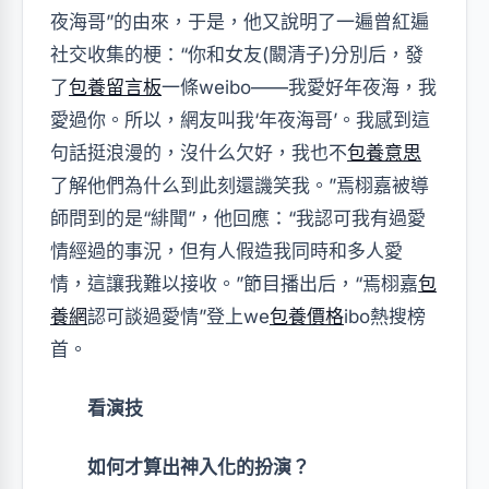
夜海哥”的由來，于是，他又說明了一遍曾紅遍
社交收集的梗：“你和女友(闞清子)分別后，發
了
包養留言板
一條weibo——我愛好年夜海，我
愛過你。所以，網友叫我‘年夜海哥’。我感到這
句話挺浪漫的，沒什么欠好，我也不
包養意思
了解他們為什么到此刻還譏笑我。”焉栩嘉被導
師問到的是“緋聞”，他回應：“我認可我有過愛
情經過的事況，但有人假造我同時和多人愛
情，這讓我難以接收。”節目播出后，“焉栩嘉
包
養網
認可談過愛情”登上we
包養價格
ibo熱搜榜
首。
看演技
如何才算出神入化的扮演？