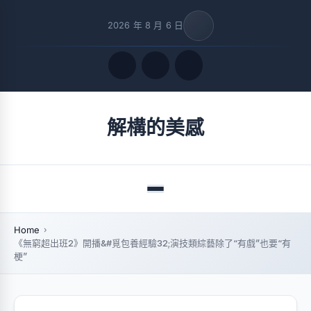
2026 年 8 月 6 日
Quick Links
解構的美感
FOLLOW US
Menu
Home
《無窮超出班2》開播&#覓包養經驗32;演技類綜藝除了“有戲”也要“有
梗”