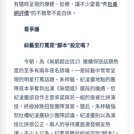
有隨時呈現的爆梗、尬梗，讓不少愛看“秀
包養
網評價
”的不雅眾不能自休。
看爭議
綜藝里打罵是“腳本”設定嗎？
今朝，為《無窮超出班2》連續保送話題熱
度的至多有兩年夜名排場。一是綜藝中常常呈
現的明星打罵話題。朱梓驍、紀凌塵地點的團
隊底本爭奪到出演《無間道》選段的機遇，但
紀凌塵卻自作主意承諾與另一組的張睿比拼演
技，終極掉敗招致團隊落第。隨后，朱梓驍惱
怒吐槽紀凌塵缺少團隊認識，紀凌塵則以為演
技比拼很公正。兩人的爭持畫面激發網友熱
議，不少人以為，打罵是節目組設定的“腳本”。