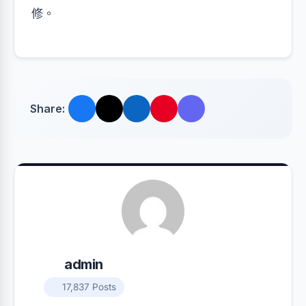
修。
Share:
admin
17,837 Posts