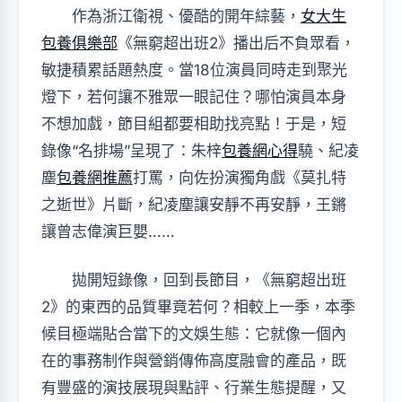
作為浙江衛視、優酷的開年綜藝，
女大生
包養俱樂部
《無窮超出班2》播出后不負眾看，
敏捷積累話題熱度。當18位演員同時走到聚光
燈下，若何讓不雅眾一眼記住？哪怕演員本身
不想加戲，節目組都要相助找亮點！于是，短
錄像“名排場”呈現了：朱梓
包養網心得
驍、紀凌
塵
包養網推薦
打罵，向佐扮演獨角戲《莫扎特
之逝世》片斷，紀凌塵讓安靜不再安靜，王鏘
讓曾志偉演巨嬰……
拋開短錄像，回到長節目，《無窮超出班
2》的東西的品質畢竟若何？相較上一季，本季
候目極端貼合當下的文娛生態：它就像一個內
在的事務制作與營銷傳佈高度融會的產品，既
有豐盛的演技展現與點評、行業生態提醒，又