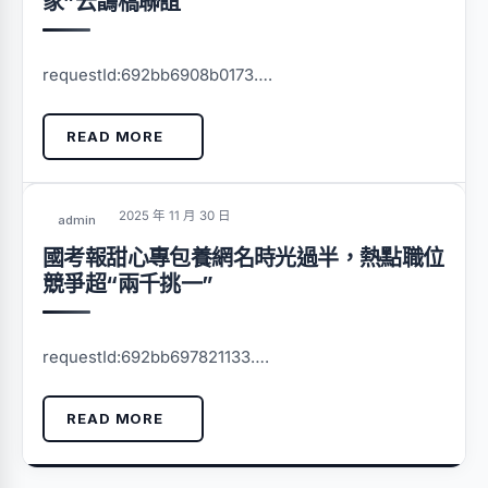
家”云鵲橋聯誼
requestId:692bb6908b0173….
READ MORE
2025 年 11 月 30 日
admin
國考報甜心專包養網名時光過半，熱點職位
競爭超“兩千挑一”
requestId:692bb697821133….
READ MORE