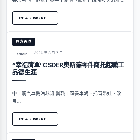
張水瓶的「傻氣」與牛土豪的「霸氣」瞬間被天Stan…
READ MORE
熱力再現
2026 年 8 月 7 日
admin
“幸福清單”OSDER奧斯德零件商托起職工
品德生涯
中工網汽車機油芯訊 幫職工頤養車輛、托管帶娃、改
良…
READ MORE