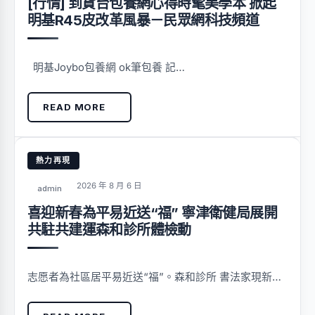
[行情] 到貨台包養網心得時髦美學本 掀起
明基R45皮改革風暴－民眾網科技頻道
明基Joybo包養網 ok筆包養 記…
READ MORE
熱力再現
2026 年 8 月 6 日
admin
喜迎新春為平易近送“福” 寧津衛健局展開
共駐共建運森和診所體檢動
志愿者為社區居平易近送“福”。森和診所 書法家現新…