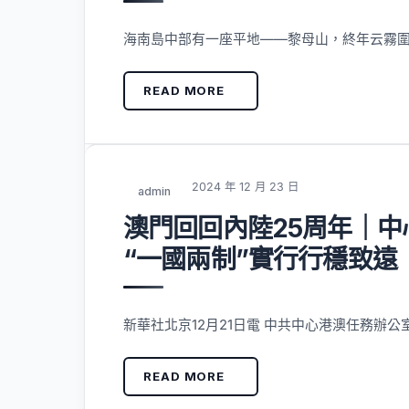
海南島中部有一座平地——黎母山，終年云霧
READ MORE
2024 年 12 月 23 日
admin
澳門回回內陸25周年｜
“一國兩制”實行行穩致遠
新華社北京12月21日電 中共中心港澳任務辦公
READ MORE