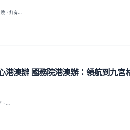
圍繞，鮮有…
中心港澳辦 國務院港澳辦：領航到九宮
室、…