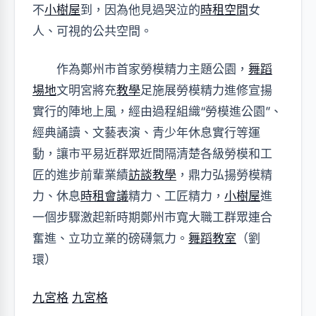
不
小樹屋
到，因為他見過哭泣的
時租空間
女
人、可視的公共空間。
作為鄭州市首家勞模精力主題公園，
舞蹈
場地
文明宮將充
教學
足施展勞模精力進修宣揚
實行的陣地上風，經由過程組織“勞模進公園”、
經典誦讀、文藝表演、青少年休息實行等運
動，讓市平易近群眾近間隔清楚各級勞模和工
匠的進步前輩業績
訪談
教學
，鼎力弘揚勞模精
力、休息
時租會議
精力、工匠精力，
小樹屋
進
一個步驟激起新時期鄭州市寬大職工群眾連合
奮進、立功立業的磅礴氣力。
舞蹈教室
（劉
環）
九宮格
九宮格