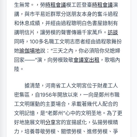
生無常。，勞
時租會議
模工匠登臺
時租會議
演
講，與市平易近群眾分送朋友本身的奮斗過程
和休息成績，并經由過程聰明白色書屋錄制有
講明信片，讓勞模的聲響傳遍千家萬戶。
訪談
同時，100多名職工文明志愿者經由過程歌舞扮
她
瑜伽場地
說：“三天之內，你必須陪你兒媳婦
回家——”演，向勞模致敬
會議室出租
，歌唱內
陸。
據清楚，河南省工人文明宮位于財產工人
密集區，自1956年開放以來，一向是鄭州市職
工文明運動的主要場合，承載著幾代人配合的
文明記憶，是“老鄭州”心中的文明圣地。為了更
好地施展文明
分享
宮的宣揚感化，弘揚勞模精
力，培養尊敬勞模、關懷勞模、進修勞模、爭