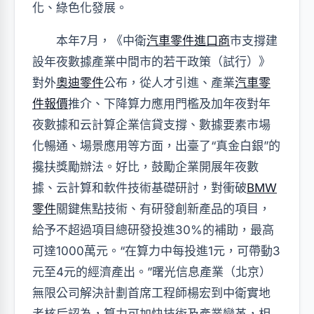
化、綠色化發展。
本年7月，《中衛
汽車零件進口商
市支撐建
設年夜數據產業中間市的若干政策（試行）》
對外
奧迪零件
公布，從人才引進、產業
汽車零
件報價
推介、下降算力應用門檻及加年夜對年
夜數據和云計算企業信貸支撐、數據要素市場
化暢通、場景應用等方面，出臺了“真金白銀”的
攙扶獎勵辦法。好比，鼓勵企業開展年夜數
據、云計算和軟件技術基礎研討，對衝破
BMW
零件
關鍵焦點技術、有研發創新產品的項目，
給予不超過項目總研發投進30%的補助，最高
可達1000萬元。“在算力中每投進1元，可帶動3
元至4元的經濟產出。”曙光信息產業（北京）
無限公司解決計劃首席工程師楊宏到中衛實地