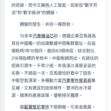
的奇跡，而今又擁抱人工智能，迎來從“數字荒
涼”到“數字綠洲”的轉變。
轉變的發生，并非一揮而就。
10多年
汽車機油芯
前，跨國企業亞馬遜為
其在中國獨一的自建數據中間集群選址。在這
場耗時1年10個月，面向83個地區、綜合對比
219項指標的考核中，中衛脫穎而出。在過往的
招商引資中，干旱少雨、年夜漠沙漠是妥妥的
劣勢。不過這一次，亞馬遜恰好看中了這些。
中衛空氣清潔，多種動力富
汽車零件貿易商
集
互補，又有適宜的技術條件、豐沛的水冷資
源、精準的產業政策，優勢得天獨厚。
栽
藍寶堅尼零件
下梧桐樹，引來金鳳凰。