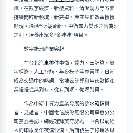
賦，在數字經濟、新型資料、清潔動力等方面
持續開辟新領域、新賽道，產業集群效益慢慢
顯現。通過“沙海掘金”，中衛盡力變沙之害為沙
之利，培養出眾多“金娃娃”項目。
數字綠洲產業突起
在
台北汽車零件
中衛，算力、云計算、數
字經濟、人工智能、年夜模子等專業詞，日漸
成為交通中的熱詞。當地云計算和年夜數據產
業慢慢從無到有、從有到聚、從聚到興。
作為中衛市算力產業發展的參
水箱精
與
者、見證者，中國電信股份無限公司寧夏分公
司黨委書記、總經理拜英奇認為，中衛以前給
人的印象是年夜漠沙漠，后面發生了綠進沙退