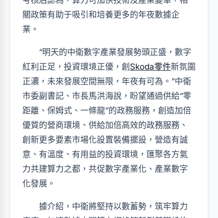
考核后認為，算力可加快技術及產業變革，相
關政策有助于吸引和培養更多的年夜數據企
業。
“明天的中衛數字產業發展勢頭正盛，數字
紅利正足，投資環境正優，創
Skoda零件
新氛圍
正濃，未來發展空間無限，年夜有可為。”中衛
市委副書記、市長馬洪海說，盼望通過供給“零
距離、保姆式、一條龍”的政務服務，創造加倍
優質的營商環境、供給加倍高效的政務服務、
創新更多要素市場化設置裝備擺設，營造有誠
意、有溫度、有用益的投資環境，匯聚各方氣
力共建算力之都，共促數字產業化、產業數字
化發展。
據介紹，中衛將堅持以數蓄勢，筑牢算力