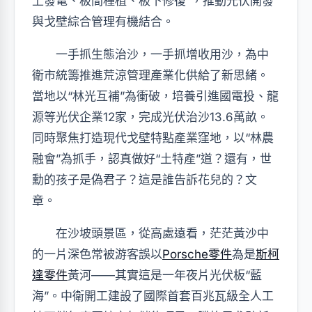
上發電、板間種植、板下修復”，推動光伏開發
與戈壁綜合管理有機結合。
一手抓生態治沙，一手抓增收用沙，為中
衛市統籌推進荒涼管理產業化供給了新思緒。
當地以“林光互補”為衝破，培養引進國電投、龍
源等光伏企業12家，完成光伏治沙13.6萬畝。
同時聚焦打造現代戈壁特點產業窪地，以“林農
融會”為抓手，認真做好“土特產”道？還有，世
勳的孩子是偽君子？這是誰告訴花兒的？文
章。
在沙坡頭景區，從高處遠看，茫茫黃沙中
的一片深色常被游客誤以
Porsche零件
為是
斯柯
達零件
黃河——其實這是一年夜片光伏板“藍
海”。中衛開工建設了國際首套百兆瓦級全人工