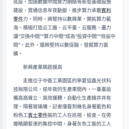
底座。加速數據中間算力網絡等新型基礎設施
建設，買通信息年夜動脈、進步算力承載
賓利
零件
力。同時，將堅持以數興業，開拓算力藍
海。積極打造云工廠、云平臺、云服務，盡力
讓“交換中間”“算力中間”成為“投資中間”“效益中
間”。此外，還將堅持以數促融，發掘算力富
礦。
新興產業跳起摸高
走進位于中衛工業園區的寧夏協鑫光伏科
技無限公司，偌年夜的生產車間內，一臺臺設
備高高聳立、高效運轉，自動化生產線井井有
理。隔著玻璃墻，記者僅看到幾名身著藍色和
粉色工
賓士零件
裝的工人在巡視、檢查。在旁
邊略顯緊湊的集控中間，身著灰色工裝的工人