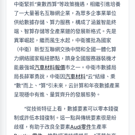
中衛緊抓“東數西算”等政策機遇，相繼引進培養
了一大量著名互聯網企業，為眾多企事業單位
供給數據存儲、算力服務，構成了涵蓋智能終
端、智算存儲等全產業鏈的發展新格式。先是
異軍崛起，繼而風生水起，中衛獲批為國家
（中衛）新型互聯網交換中間和全國一體化算
力網絡國家樞紐節點，躋身全國服務器裝機才
能最強城
汽車材料報價
市之一。中衛市數據局
局長薛軍勇說，中衛因
汽車材料
“云”結緣、乘
“數”而上、“算”引未來，云計算和年夜數據產業
呈現穩中有進、量質齊升的發展態勢。
“從技術特征上看，數據要素可以零本錢復
制或許低本錢復制。這一點與傳統要素很是紛
歧樣，有助于改良全要素
Audi零件
生產率