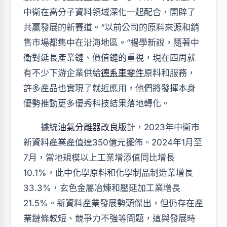
中衛在高分子資料領域深化一起配合，開辟了
共贏發展的新賽道。“以前公司的原料來源和銷
售市場都集中在沿海地區。”楊學新說，隨著中
衛對延長產業鏈、價值鏈的重視，現在四周就
有不少下游企業供給
德系車零件
原料和服務，
許多產品也實現了就近應用，他們將發揮本身
優勢推動更多優秀科技結果落地轉化。
據統
油氣分離器改良版
計，2023年中衛市
新資料產業產值達350億元擺佈。2024年1月至
7月，當地規模以上工業增添值同比增長
10.1%，此中化學原料和化學制品制造業增長
33.3%，玄色金屬冶煉和壓延加工業增長
21.5%。新資料產業發展勢頭傑出，但仍存在產
業鏈條較短、競爭力不強等問題，這與發展時