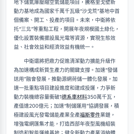
地下儲氣庫壓縮空氣儲能項目，騰格里戈壁新
動力基地成為國家千萬千瓦級“沙戈荒”基地中首
個備案、開工、投產的項目。未來，中衛將依
托“三北”等重點工程，開展年夜規模國土綠化，
優化設置裝備擺設風光電等資源，實現生態效
益、社會效益和經濟效益有機統一。
中衛還將把鼎力促進清潔動力擴能升級作
為加速構成新質生產力的關鍵支撐。加速“發儲
送用”融會發展，推動源網荷儲一體化發展，加
速一批重點項目建設進度和建成投運，力爭新
動力裝機總容量衝破1
德系車材料
350萬千瓦，
產值達200億元；加速“制儲運用”協調發展，積
極建設風光發電儲能產業全產
福斯零件
業鏈，
增強電網匯集才能，打造西部年夜型風機組裝
制造和智能運維基地；健全新動力產業消納體