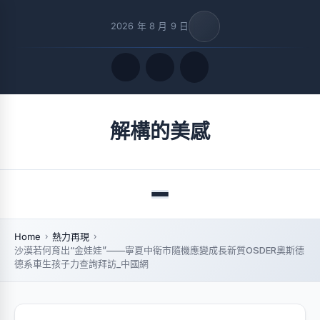
2026 年 8 月 9 日
Quick Links
解構的美感
FOLLOW US
Menu
Home
熱力再現
沙漠若何育出“金娃娃”——寧夏中衛市隨機應變成長新質OSDER奧斯德
德系車生孩子力查詢拜訪_中國網