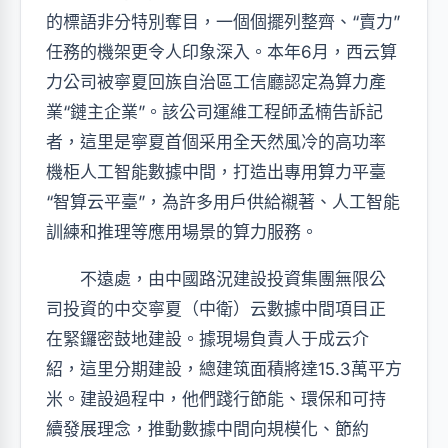
的標語非分特別奪目，一個個擺列整齊、“賣力”
任務的機架更令人印象深入。本年6月，西云算
力公司被寧夏回族自治區工信廳認定為算力產
業“鏈主企業”。該公司運維工程師孟楠告訴記
者，這里是寧夏首個采用全天然風冷的高功率
機柜人工智能數據中間，打造出專用算力平臺
“智算云平臺”，為許多用戶供給襯著、人工智能
訓練和推理等應用場景的算力服務。
不遠處，由中國路況建設投資集團無限公
司投資的中交寧夏（中衛）云數據中間項目正
在緊鑼密鼓地建設。據現場負責人于成云介
紹，這里分期建設，總建筑面積將達15.3萬平方
米。建設過程中，他們踐行節能、環保和可持
續發展理念，推動數據中間向規模化、節約