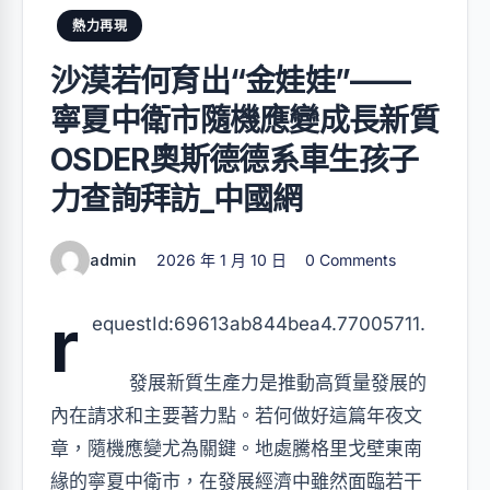
熱力再現
沙漠若何育出“金娃娃”——
寧夏中衛市隨機應變成長新質
OSDER奧斯德德系車生孩子
力查詢拜訪_中國網
admin
2026 年 1 月 10 日
0 Comments
r
equestId:69613ab844bea4.77005711.
發展新質生產力是推動高質量發展的
內在請求和主要著力點。若何做好這篇年夜文
章，隨機應變尤為關鍵。地處騰格里戈壁東南
緣的寧夏中衛市，在發展經濟中雖然面臨若干