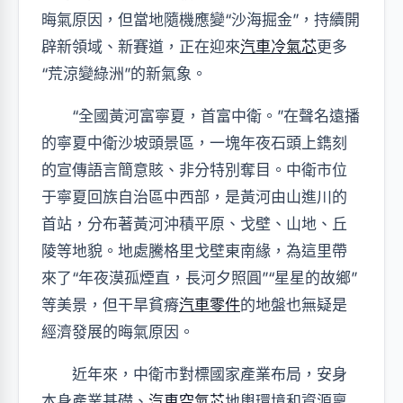
晦氣原因，但當地隨機應變“沙海掘金”，持續開
辟新領域、新賽道，正在迎來
汽車冷氣芯
更多
“荒涼變綠洲”的新氣象。
“全國黃河富寧夏，首富中衛。”在聲名遠播
的寧夏中衛沙坡頭景區，一塊年夜石頭上鐫刻
的宣傳語言簡意賅、非分特別奪目。中衛市位
于寧夏回族自治區中西部，是黃河由山進川的
首站，分布著黃河沖積平原、戈壁、山地、丘
陵等地貌。地處騰格里戈壁東南緣，為這里帶
來了“年夜漠孤煙直，長河夕照圓”“星星的故鄉”
等美景，但干旱貧瘠
汽車零件
的地盤也無疑是
經濟發展的晦氣原因。
近年來，中衛市對標國家產業布局，安身
本身產業基礎、
汽車空氣芯
地輿環境和資源稟