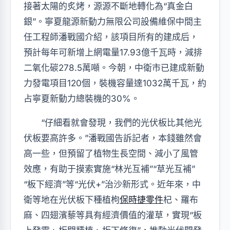
接著太陽的炙烤，源源不斷地轉化為“真金白
銀”。寧夏龍源新動力無限公司設備維保中間主
任工程師潘戰國介紹，該項目所有的建成后，
預計每年可新增上網電量17.93億千瓦時，減排
二氧化碳278.5萬噸。今朝，中衛市已建成新動
力發電項目120個，裝機容量達1032萬千瓦，約
占寧夏新動力總裝機的30%。
“仔細看就會發現，我們的光伏板比其他光
伏板要高許多。”潘戰國告訴記者，本錢雖然會
高一些，但預留了植物生長空間、減小了風管
效應，有助于摸索實施“林光互補”“草光互補”
“板下經濟”等“光伏+”治沙新形式。近年來，中
衛等地在光伏板下種植枸
保時捷零件
杞、羅布
麻、四翅濱藜等具有經濟價值的灌草，實現“板