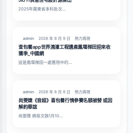
JIUYI俱意住宅設計源傑出
2025年廣東省本科批次...
admin
2026 年 8 月 9 日
熱力再現
查包養app世界澆灌工程遺產鳳堰梯田迎來收
獲季_中國網
這是鳳堰梯田一處應用中的...
admin
2026 年 8 月 9 日
熱力再現
尚雯婕《音超》喜包養行情參賽名額被替 或因
解約華誼
尚雯婕 網易文娛1月10...