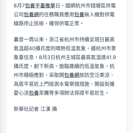
8月7
包養平臺推舉
日，國網杭州市錢塘區供電
公司
包養網
的任務職員應用
包養
無人機對供電
線路停止巡檢，確保供電正常。
曩昔一周以來，浙江省杭州市持續呈現日最高
氣溫超40攝氏度的晴熱低溫氣象。據杭州市景
象臺信息，8月3日杭州主城區最高氣溫達41.9
攝氏度，創下新高。面臨連續的低溫氣象，杭
州市積極應對，采取開
包養網
放防空泛乘涼、
為居平易近上門檢測水電舉措措施、開設街邊
愛心涼
包養
茶攤等多項辦法保證平易近生。
新華社記者 江漢 攝