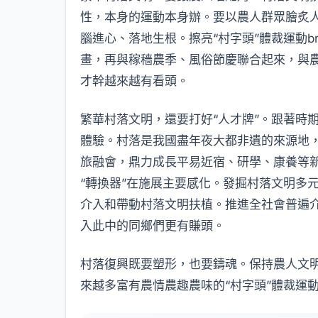
性，本身的運動本身辦。要以農人群眾膾炙
腦進心、落地生根。擦亮“村字頭”體裁運動
畫，再與稼穡農季、風俗節慶聯合起來，與農
才幹越來越有看頭。
繁華村落文明，還要打好“人才牌”。跟著時
體驗。村落是我國盡年夜大都非遺的來源地
旅融會，鼎力成長平易近宿、研學、康養等新
“轉換器”在施展主要感化。發掘村落文明多
介入和帶動村落文明扶植。推進全社會普遍
入此中的同鄉們更有賺頭。
村落復興既要塑形，也要鑄魂。保持農人文
來越多富有農情農趣農味的“村字頭”體裁運