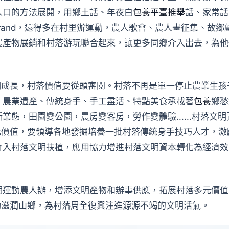
人口的方法展開，用鄉土話、年夜白
包養平臺推舉
話、家常話
brand，還得多在村里辦運動，農人歌會、農人畫征集、故
產物展銷和村落游玩聯合起來，讓更多同鄉介入出去，為他
期成長，村落價值要從頭審閱。村落不再是單一停止農業生
，農業遺產、傳統身手、手工盡活、特點美食承載著
包養
鄉愁
業態，田園變公園，農房變客房，勞作變體驗……村落文明資
元價值，要領導各地發掘培養一批村落傳統身手技巧人才，
介入村落文明扶植，應用協力增進村落文明資本轉化為經濟效
明運動農人辦，增添文明產物和辦事供應，拓展村落多元價值
動滋潤山鄉，為村落周全復興注進源源不竭的文明活氣。