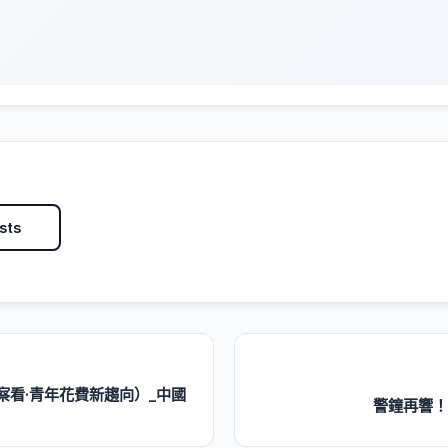
sts
看·青年花費新趨向）_中國
警鐘再響！