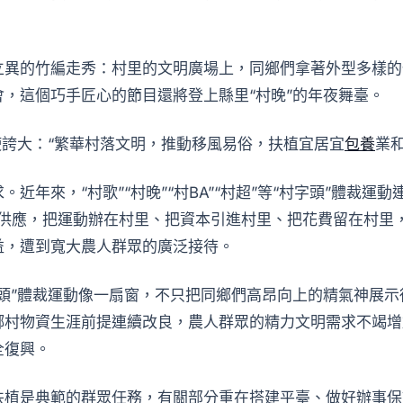
立異的竹編走秀：村里的文明廣場上，同鄉們拿著外型多樣的
，這個巧手匠心的節目還將登上縣里“村晚”的年夜舞臺。
使誇大：“繁華村落文明，推動移風易俗，扶植宜居宜
包養
業
近年來，“村歌”“村晚”“村BA”“村超”等“村字頭”體裁
明供應，把運動辦在村里、把資本引進村里、把花費留在村里
益，遭到寬大農人群眾的廣泛接待。
頭”體裁運動像一扇窗，不只把同鄉們高昂向上的精氣神展
鄉村物資生涯前提連續改良，農人群眾的精力文明需求不竭增
全復興。
扶植是典範的群眾任務，有關部分重在搭建平臺、做好辦事保