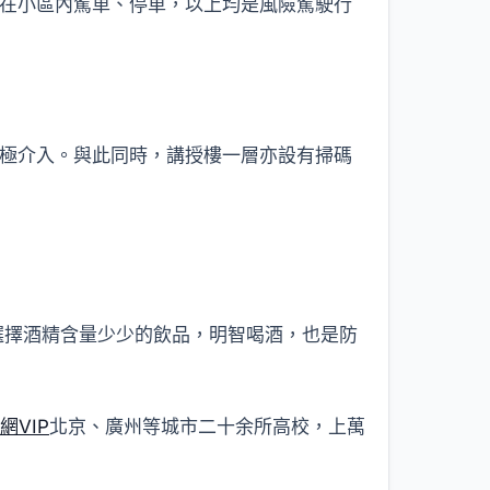
在小區內駕車、停車，以上均是風險駕駛行
極介入。與此同時，講授樓一層亦設有掃碼
。選擇酒精含量少少的飲品，明智喝酒，也是防
網VIP
北京、廣州等城市二十余所高校，上萬