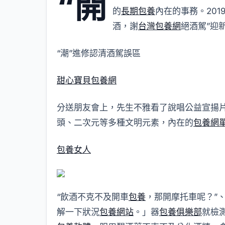
“開
的
長期包養
內在的事務。201
酒，謝
台灣包養網
絕酒駕”迎
“潮”進修認清酒駕誤區
甜心寶貝包養網
分送朋友會上，先生不雅看了說唱公益宣揚
頭、二次元等多種文明元素，內在的
包養網
包養女人
“飲酒不克不及開車
包養
，那開摩托車呢？”、
解一下狀況
包養網站
。」器
包養俱樂部
就檢