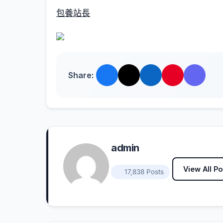
包養站長
Share:
admin
View All Po
17,838 Posts