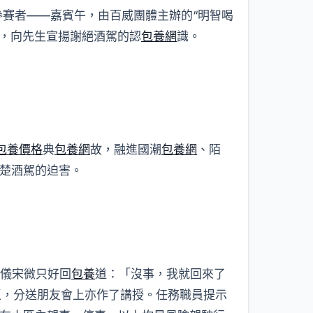
參賽者——嘉賓午，由百威團體主辦的“明智喝
，向先生宣揚謝絕酒駕的認
包養網
識。
包養價格
典
包養網
故，融進國潮
包養網
、陌
楚酒駕的迫害。
，儀宋微只好回
包養
道：「沒事，我就回來了
區，分送朋友會上亦作了講授。任務職員提示