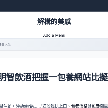
解構的美感
Add a Menu
美妙人生
” 明智飲酒把握一包養網站比
沖動，沖動skr禍……”這段輕快上口、
包養價格
酷
包養
潮風