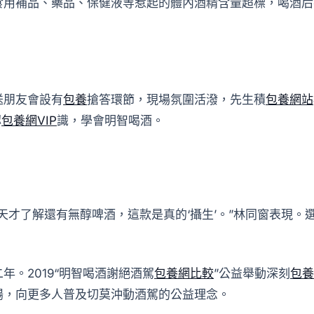
食用補品、藥品、保健液等惹起的體內酒精含量超標，喝酒后
送朋友會設有
包養
搶答環節，現場氛圍活潑，先生積
包養網站
認
包養網VIP
識，學會明智喝酒。
天才了解還有無醇啤酒，這款是真的‘攝生’。”林同窗表現
。2019“明智喝酒謝絕酒駕
包養網比較
”公益舉動深刻
包養
揚，向更多人普及切莫沖動酒駕的公益理念。