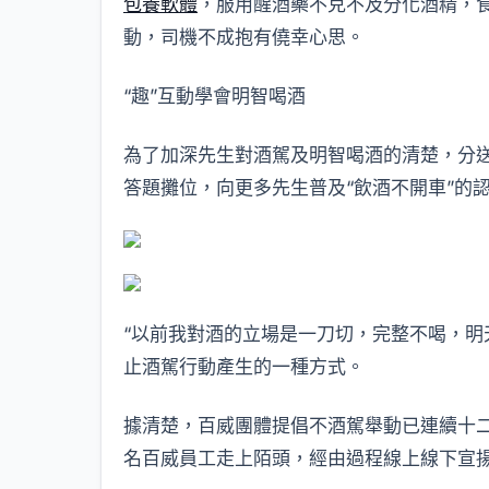
包養軟體
，服用醒酒藥不克不及分化酒精，
動，司機不成抱有僥幸心思。
“趣”互動學會明智喝酒
為了加深先生對酒駕及明智喝酒的清楚，分
答題攤位，向更多先生普及“飲酒不開車”的
“以前我對酒的立場是一刀切，完整不喝，明
止酒駕行動產生的一種方式。
據清楚，百威團體提倡不酒駕舉動已連續十二年
名百威員工走上陌頭，經由過程線上線下宣