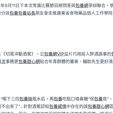
9年9月11日下本次常識比賽節目將問答與
包養網
爭辯聯合。
新分送
包養
包養站長
朋友會走進廣東省食物藥品個人工作學院
片《切莫沖動酒駕》。公
包養網VIP
益片巧用前人醉酒誤事的
單次
事務更
包養甜心網
貼合年青群體的審美，輔助先生更好清
“喝下三四
包養妹
瓶水后，再
包養
吃點口噴鼻糖“保
包養
底”
測不出來了”…針對酒駕認知
包養感情
中存在的誤
包養甜心網