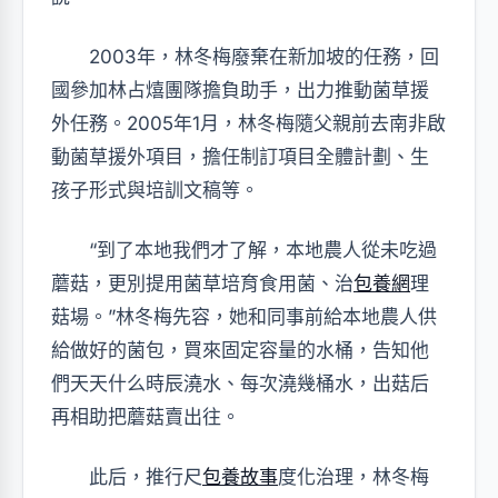
2003年，林冬梅廢棄在新加坡的任務，回
國參加林占熺團隊擔負助手，出力推動菌草援
外任務。2005年1月，林冬梅隨父親前去南非啟
動菌草援外項目，擔任制訂項目全體計劃、生
孩子形式與培訓文稿等。
“到了本地我們才了解，本地農人從未吃過
蘑菇，更別提用菌草培育食用菌、治
包養網
理
菇場。”林冬梅先容，她和同事前給本地農人供
給做好的菌包，買來固定容量的水桶，告知他
們天天什么時辰澆水、每次澆幾桶水，出菇后
再相助把蘑菇賣出往。
此后，推行尺
包養故事
度化治理，林冬梅