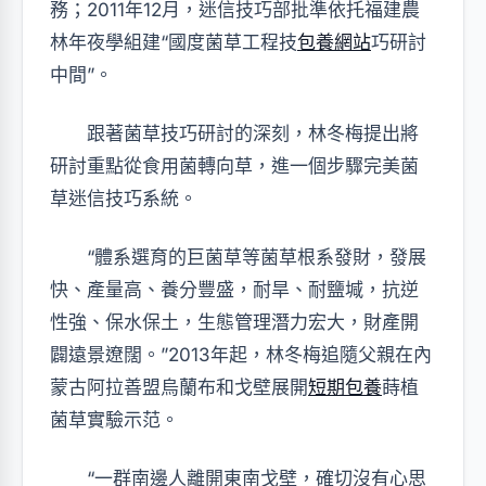
務；2011年12月，迷信技巧部批準依托福建農
林年夜學組建“國度菌草工程技
包養網站
巧研討
中間”。
跟著菌草技巧研討的深刻，林冬梅提出將
研討重點從食用菌轉向草，進一個步驟完美菌
草迷信技巧系統。
“體系選育的巨菌草等菌草根系發財，發展
快、產量高、養分豐盛，耐旱、耐鹽堿，抗逆
性強、保水保土，生態管理潛力宏大，財產開
闢遠景遼闊。”2013年起，林冬梅追隨父親在內
蒙古阿拉善盟烏蘭布和戈壁展開
短期包養
蒔植
菌草實驗示范。
“一群南邊人離開東南戈壁，確切沒有心思