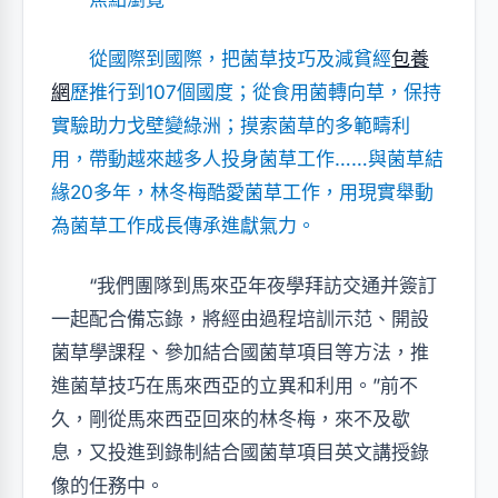
從國際到國際，把菌草技巧及減貧經
包養
網
歷推行到107個國度；從食用菌轉向草，保持
實驗助力戈壁變綠洲；摸索菌草的多範疇利
用，帶動越來越多人投身菌草工作……與菌草結
緣20多年，林冬梅酷愛菌草工作，用現實舉動
為菌草工作成長傳承進獻氣力。
“我們團隊到馬來亞年夜學拜訪交通并簽訂
一起配合備忘錄，將經由過程培訓示范、開設
菌草學課程、參加結合國菌草項目等方法，推
進菌草技巧在馬來西亞的立異和利用。”前不
久，剛從馬來西亞回來的林冬梅，來不及歇
息，又投進到錄制結合國菌草項目英文講授錄
像的任務中。