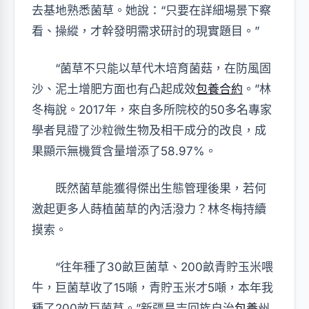
去基地熟悉菌草。她說：“只要在詳細場景下察
看、操縱，才幹發明需求研討的現實題目。”
“菌草不只能以草代木培育菌菇，在防風固
沙、泥土增肥方面也有凸起成效
包養合約
。”林
冬梅說。2017年，來自多所院校的50多名專家
學者見證了沙粒微生物及相干成分的改良，成
果顯示無機質含量增添了58.97%。
既然菌草能獲得傑出生態管理後果，若何
激起更多人蒔植菌草的內活潑力？林冬梅持續
摸索。
“往年種了30畝巨菌草、200畝青貯玉米喂
牛，巨菌草收了15噸，青貯玉米才5噸，本年我
種了200畝巨菌草。”新疆昌吉回族自治
包養
州