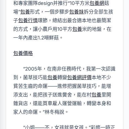
和專家團隊design并推行“10平方米
包養網
菇
場”
包養
形式，一個步驟步
包養妹
拆分全部生孩
子
包養行情
環節，總結出最合適本地也最簡潔
的方式，讓小農戶用10平方
包養
米的地盤，在
一年內產出1.2噸鮮菇。
包養價格
“2005年，在南非任務時代，我第一次認識
到，菌草技巧能
包養
轉變
包養網評價
本地不少
貧苦生齒的命運——進修把握菌草技巧，能增
添支出，能把孩子送進黌舍，能在村
包養
里開
雜貨店，還能買車雇人運營運輸，轉變本身和
家人的命運。”林冬梅說。
“小姐——不，女孩就是女孩。”彩修一時正