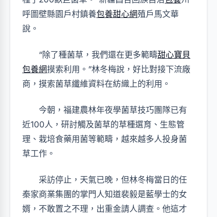
呼圖壁縣園戶村鎮養
包養甜心網
殖戶馬文華
說。
“除了種菌草，我們還在更多範疇
甜心寶貝
包養網
摸索利用。”林冬梅說，好比對接下流廠
商，摸索菌草纖維資料在紡織上的利用。
今朝，福建農林年夜學菌草技巧團隊已有
近100人，研討觸及菌草的草種選育、生態管
理、栽培食藥用菌等範疇，越來越多人投身菌
草工作。
采訪停止，天氣已晚，但林冬梅當日的任
秦家商業集團的掌門人知道裴毅是藍學士的女
婿，不敢置之不理，出重金請人調查。他這才