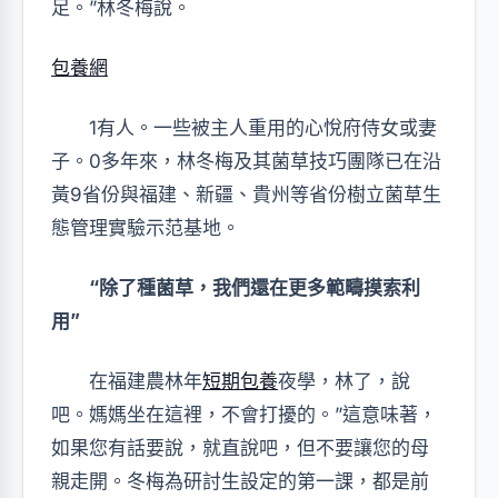
足。”林冬梅說。
包養網
1有人。一些被主人重用的心悅府侍女或妻
子。0多年來，林冬梅及其菌草技巧團隊已在沿
黃9省份與福建、新疆、貴州等省份樹立菌草生
態管理實驗示范基地。
“除了種菌草，我們還在更多範疇摸索利
用”
在福建農林年
短期包養
夜學，林了，說
吧。媽媽坐在這裡，不會打擾的。”這意味著，
如果您有話要說，就直說吧，但不要讓您的母
親走開。冬梅為研討生設定的第一課，都是前