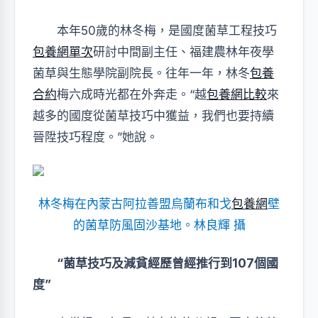
本年50歲的林冬梅，是國度菌草工程技巧
包養網單次
研討中間副主任、福建農林年夜學
菌草與生態學院副院長。往年一年，林冬
包養
合約
梅六成時光都在外奔走。“越
包養網比較
來
越多的國度從菌草技巧中獲益，我們也要持續
晉陞技巧程度。”她說。
林冬梅在內蒙古阿拉善盟烏蘭布和戈
包養網
壁
的菌草防風固沙基地。林良輝 攝
“菌草技巧及減貧經歷曾經推行到107個國
度”