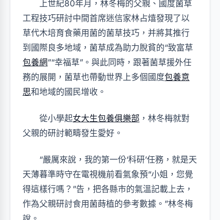
上世紀80年月，林冬梅的父親、國度菌草
工程技巧研討中間首席迷信家林占熺發現了以
草代木培育食藥用菌的菌草技巧，并將其推行
到國際良多地域，菌草成為助力脫貧的“致富草
包養網
”“幸福草”。與此同時，跟著菌草援外任
務的展開，菌草也帶動世界上多個國度
包養意
思
和地域的國民增收。
從小學起
女大生包養俱樂部
，林冬梅就對
父親的研討範疇發生愛好。
“嚴厲來說，我的第一份‘科研’任務，就是天
天薄暮準時守在電視機前看氣象預“小姐，您覺
得這樣行嗎？”告，把各縣市的氣溫記載上去，
作為父親研討食用菌蒔植的參考數據。”林冬梅
說。