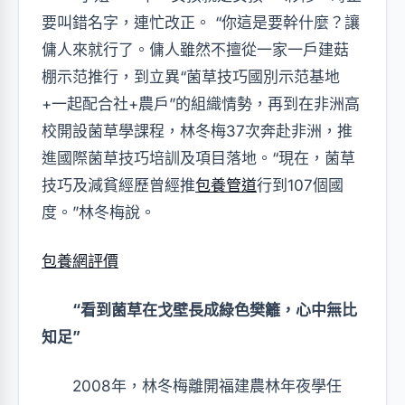
要叫錯名字，連忙改正。 “你這是要幹什麼？讓
傭人來就行了。傭人雖然不擅從一家一戶建菇
棚示范推行，到立異“菌草技巧國別示范基地
+一起配合社+農戶”的組織情勢，再到在非洲高
校開設菌草學課程，林冬梅37次奔赴非洲，推
進國際菌草技巧培訓及項目落地。“現在，菌草
技巧及減貧經歷曾經推
包養管道
行到107個國
度。”林冬梅說。
包養網評價
“看到菌草在戈壁長成綠色樊籬，心中無比
知足”
2008年，林冬梅離開福建農林年夜學任