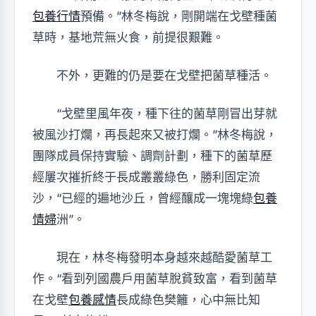
包養行情
預備。”林冬梅說，剛開端在戈壁種菌
草時，基地荒無火食，前提很艱難。
不外，更難的仍是要在戈壁把菌草種活。
“戈壁里風年夜，種下往的菌草剛冒出芽就
被風沙打爛，再長起來又被打爛。”林冬梅說，
團隊成員保持實驗、調劑計劃，種下的菌草歷
經屢次摧折終于長成叢叢綠色，勝利固定流
沙，“已經的遍地沙丘，曾經釀成一塊塊綠
包養
情婦
洲”。
現在，林冬梅發明本身越來越酷愛菌草工
作。“看到列國農戶用菌草脫貧致富，看到菌草
在戈壁
包養感情
長成綠色樊籬，心中無比知