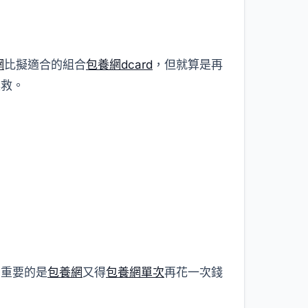
網
比擬適合的組合
包養網dcard
，但就算是再
拯救。
，重要的是
包養網
又得
包養網單次
再花一次錢