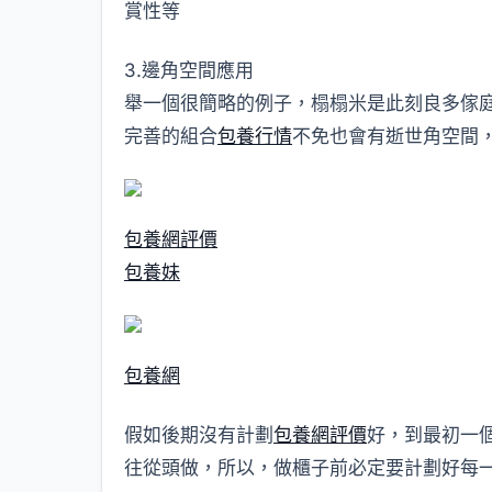
賞性等
3.邊角空間應用
舉一個很簡略的例子，榻榻米是此刻良多傢庭的
完善的組合
包養行情
不免也會有逝世角空間，
包養網評價
包養妹
包養網
假如後期沒有計劃
包養網評價
好，到最初一個
往從頭做，所以，做櫃子前必定要計劃好每