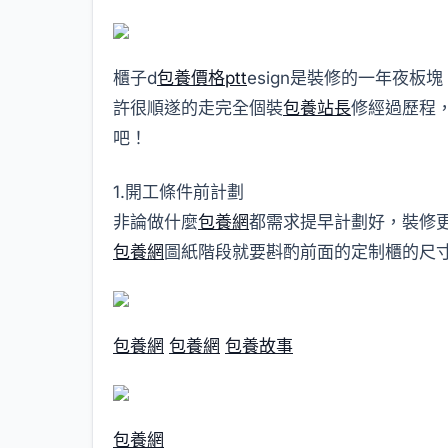
櫃子d
包養價格ptt
esign是裝修的一年夜
許很順遂的走完全個裝
包養站長
修經過歷程
吧！
1.開工條件前計劃
非論做什麼
包養網
都需求提早計劃好，裝修
包養網
圖紙階段就要斟酌前面的定制櫃的尺
包養網
包養網
包養故事
包養網