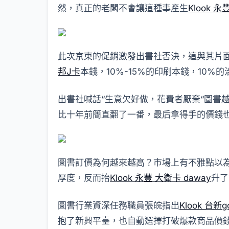
然，真正的老闆不會讓這種事產生
Klook 永
此次京東的促銷激發出書社否決，這與其片
邦J卡
本錢，10%-15%的印刷本錢，10
出書社喊話“生意欠好做，花費者厭棄“圖書
比十年前簡直翻了一番，最后拿得手的價錢也
圖書訂價為何越來越高？市場上有不雅點以
厚度，反而抬
Klook 永豐 大衛卡 daway
升了
圖書行業資深任務職員張皖指出
Klook 台新g
抱了新興平臺，也自動選擇打破爆款商品價