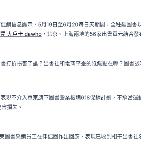
8”促銷信息顯示，5月19日至6月20每日天期間，全種類圖
永豐 大戶卡 dawho
，北京、上海兩地的56家出書單元結合發
圖書打折損害了誰？出書社和電商平臺的牴觸點在哪？圖書該
均表現不介入京東旗下圖書營業板塊618促銷計劃，不承當
傷害損失。
京東圖書采銷員工在伴侶圈作出回應，表現已收到相干出書社