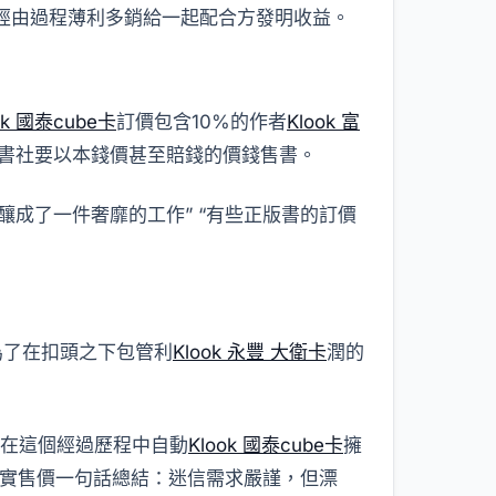
經由過程薄利多銷給一起配合方發明收益。
ok 國泰cube卡
訂價包含10%的作者
Klook 富
著出書社要以本錢價甚至賠錢的價錢售書。
釀成了一件奢靡的工作” “有些正版書的訂價
為了在扣頭之下包管利
Klook 永豐 大衛卡
潤的
社在這個經過歷程中自動
Klook 國泰cube卡
擁
實售價一句話總結：迷信需求嚴謹，但漂