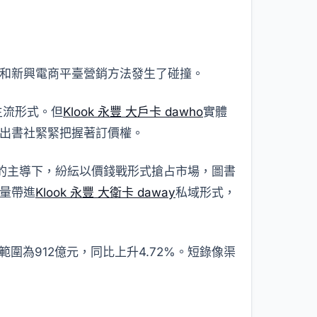
和新興電商平臺營銷方法發生了碰撞。
主流形式。但
Klook 永豐 大戶卡 dawho
實體
出書社緊緊把握著訂價權。
”的主導下，紛紜以價錢戰形式搶占市場，圖書
量帶進
Klook 永豐 大衛卡 daway
私域形式，
圍為912億元，同比上升4.72%。短錄像渠