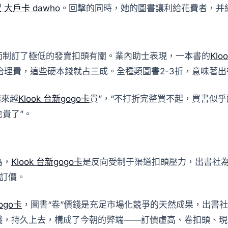
豐 大戶卡 dawho
。回擊的同時，她的圖書讓利給花費者，并
面制訂了極低的發賣扣頭有關。業內助士表現，一本書的
Klo
%的治理費，這些硬本錢就占三成。全種類圖書2-3折，意味
越來越
Klook 台新gogo卡
貴”，“不打折完整買不起，買書似乎
貴了”。
為，
Klook 台新gogo卡
是反向受制于渠道扣頭壓力，出書社
訂價。
ogo卡
，圖書“卷”價錢是充足市場化競爭的天然成果，出書
錢，持久上去，構成了今朝的弊端——訂價虛高、卷扣頭、現