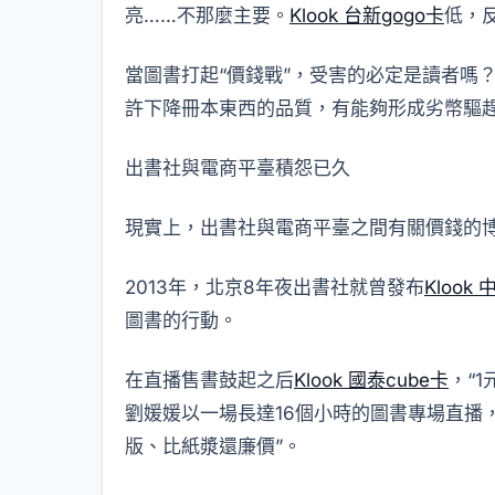
亮……不那麼主要。
Klook 台新gogo卡
低，
當圖書打起“價錢戰”，受害的必定是讀者嗎
許下降冊本東西的品質，有能夠形成劣幣驅
出書社與電商平臺積怨已久
現實上，出書社與電商平臺之間有關價錢的
2013年，北京8年夜出書社就曾發布
Klook 
圖書的行動。
在直播售書鼓起之后
Klook 國泰cube卡
，“1
劉媛媛以一場長達16個小時的圖書專場直播，完
版、比紙漿還廉價”。