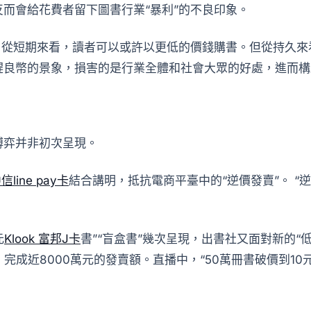
反而會給花費者留下圖書行業“暴利”的不良印象。
？從短期來看，讀者可以或許以更低的價錢購書。但從持久
趕良幣的景象，損害的是行業全體和社會大眾的好處，進而構
博弈并非初次呈現。
中信line pay卡
結合講明，抵抗電商平臺中的“逆價發賣”。 “
元
Klook 富邦J卡
書”“盲盒書”幾次呈現，出書社又面對新的“低
成近8000萬元的發賣額。直播中，“50萬冊書破價到10元以