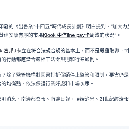
8日印發的《出書業“十四五”時代成長計劃》明白提到，“加
，營建安康有序的市場
Klook 中信line pay卡
周遭的狀況”。
ok 富邦J卡
立在符合法規合規的基本上，而不是殺雞取卵。”
自的行動都應當合適相干法令規則和行業通例。
衡？除了監管機構對圖書打折促銷停止監管和限制，要害仍是
合的均衡點，依法保護行業好處和市場次序。
湃消息、南邊都會報、南邊日報、頂端消息、21世紀經濟