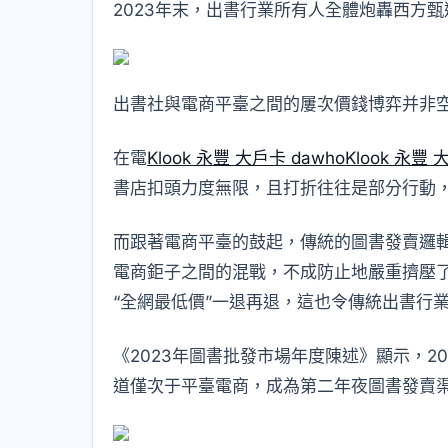
2023年末，出書行業所有人全體炮轟西方甄
出書社與電商平臺之間的屢次價錢博弈并非
在電
Klook 永豐 大戶卡 dawho
Klook 永豐 
書店扣頭力度無限，且打折往往是部分行動
而跟著電商平臺的鼓起，傳統的圖書發賣邏輯
電商鉅子之間的混戰，不成防止地嚴重擠壓
“全網最低價”一退再退，這也令傳統出書行
《2023年圖書批發市場年度陳述》顯示，2
道僅次于平臺電商，成為第二年夜圖書發賣