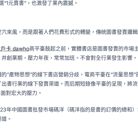
選“1元賣書”，也激發了業內震撼。
空穴來風，而是跟著人們花費形式的轉變，傳統圖書發賣邏輯
大戶卡 dawho
商平臺鼓起之前，實體書店是圖書發賣的市場
，并創業期，壓力年夜，常常加班。不會對全行業發生影響，
的“產物思想”的線下書店營銷分歧，電商平臺在“流量思想
了出書行業的線下發賣渠道。而后期短錄像平臺的呈現，將流
業面對宏大的壓力。
023年中國圖書批發市場碼洋（碼洋指的是書的訂價的總和）範
渠道。