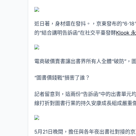
近日著，身材還在發抖。，京東發布的“6·1
的“結合講明告訴函”在社交平臺發酵
Klook 
電商破價賣書讓出書界所有人全體“破防”，
“圖書價錢戰”損害了誰？
記者留意到，這兩份“告訴函”中的出書單元
線打折對圖書行業的持久安康成長組成嚴重
5月21日晚間，擔任與各年夜出書社對接的