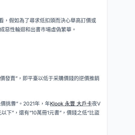
來看，假如為了尋求低扣頭而決心舉高訂價或
成惡性輪迴和出書市場虛偽繁華。
逆價發賣”，即平臺以低于采購價錢的逆價推銷
價挑釁”。2021年，年
Klook 永豐 大戶卡
夜V
下”，還有“10萬冊1元書”，價錢之低“比盜