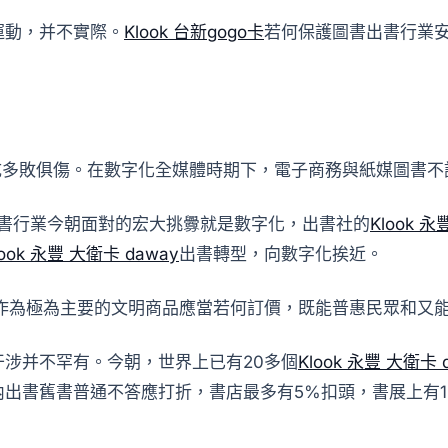
運動，并不實際。
Klook 台新gogo卡
若何保護圖書出書行業
成多敗俱傷。在數字化全媒體時期下，電子商務與紙媒圖書
書行業今朝面對的宏大挑釁就是數字化，出書社的
Klook 永
look 永豐 大衛卡 daway
出書轉型，向數字化挨近。
作為極為主要的文明商品應當若何訂價，既能普惠民眾和又
涉并不罕有。今朝，世界上已有20多個
Klook 永豐 大衛卡 
內出書舊書普通不答應打折，書店最多有5%扣頭，書展上有1