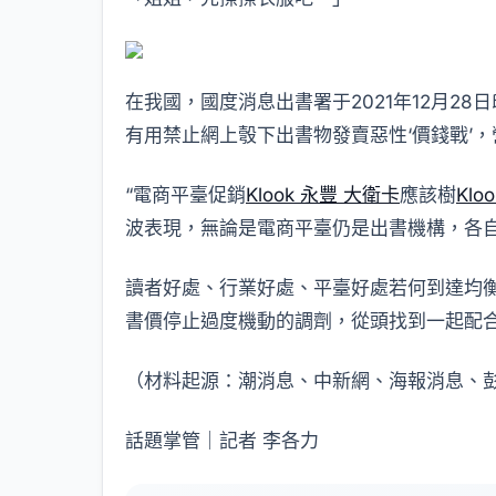
在我國，國度消息出書署于2021年12月2
有用禁止網上彀下出書物發賣惡性‘價錢戰’
“電商平臺促銷
Klook 永豐 大衛卡
應該樹
Klo
波表現，無論是電商平臺仍是出書機構，各
讀者好處、行業好處、平臺好處若何到達均
書價停止過度機動的調劑，從頭找到一起配
（材料起源：潮消息、中新網、海報消息、彭
話題掌管｜記者 李各力