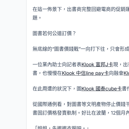
在這一佈景下，出書商完整回避電商的促銷
題。
圖書若何公道訂價？
無底線的“圖書價錢戰”一向打下往，只會形
一位業內助士向記者表
Klook 富邦J卡
現，出
書，也慢慢在
Klook 中信line pay卡
向融會
K
在此周遭的狀況下，圖
Klook 國泰cube卡
書
從國際通例看，對圖書等文明產物停止價錢干
書固訂價格發賣軌制。好比在波蘭，12個月
「姐姐，先擦擦衣服吧。」