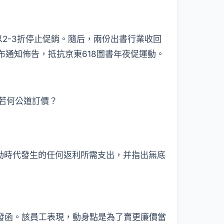
書以2-3折停止促銷。隨后，兩份出書行業收回
布通知佈告，抵抗京東618圖書年夜促運動。
若何公道訂價？
運動時代發生的任何返利所需支出，并指出無底
發函。該員工表現，動身點是為了賣更廉價當