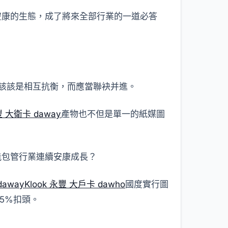
安康的生態，成了將來全部行業的一道必答
不該該是相互抗衡，而應當聯袂并進。
豐 大衛卡 daway
產物也不但是單一的紙媒圖
能包管行業連續安康成長？
daway
Klook 永豐 大戶卡 dawho
國度實行圖
5%扣頭。