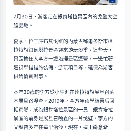
7月30日，游客走在銀肯塔拉景區內的戈壁太空
艙營地。
夏季，位于庫布其戈壁的內蒙古鄂爾多斯市達
拉特旗銀肯塔拉景區迎來游玩淡季。這些天，
景區擔任人李方一邊治理景區運營，一邊忙著
巡視舉措措施裝備、游玩項目等，確保為游客
供給優質辦事。
本年30歲的李方從小生涯在達拉特旗展旦召蘇
木展旦召嘎查。2019年，李方年夜學結業后回
抵家鄉，成為銀肯塔拉景區的一員。銀肯塔拉
景區的前身是展旦召嘎查的一片戈壁，李方的
父親曾多年在這里治沙。現在，這里綠意漸