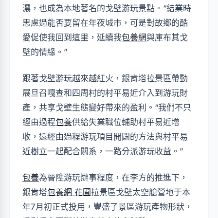
濃，也成為本地著名的戈壁游玩景點。“結業時
思慮過能否要留在年夜城市，可是對故鄉的酷
愛促使我回到這里，延續我
包養網
與庫布其戈
壁的情緣。”
跟著戈壁游玩越來越紅火，銀肯塔拉景區帶動
展旦召嘎查和四周村的村平易近介入到游玩財
產，共享戈壁生態變好帶來的盈利。“我們不只
經由過程
包養
供給失業職位輔助村平易近增
收，還經由過程游玩項目開闢的方法與村平易
近樹立一起配合關系，一路分派游玩收益。”
包養
為晉陞游玩辦事程度，在李方的推進下，
銀肯塔
包養網 花圃
拉景區戈壁太空艙營地于本
年7月初正式投用，豐盛了景區游玩產物形狀，